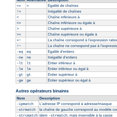
Nom
Alternative
Description
Egalité de chaînes
==
=
Inégalité de chaînes
!=
Chaîne inférieure à
<
Chaîne inférieure ou égale à
<=
Chaîne supérieure à
>
Chaîne supérieure ou égale à
>=
La chaîne correspond à l'expression ratio
=~
La chaîne ne correspond pas à l'expressio
!~
Egalité d'entiers
-eq
eq
Inégalité d'entiers
-ne
ne
Entier inférieur à
-lt
lt
Entier inférieur ou égal à
-le
le
Entier supérieur à
-gt
gt
Entier supérieur ou égal à
-ge
ge
Autres opérateurs binaires
Nom
Description
L'adresse IP correspond à adresse/masque
-ipmatch
la chaîne de gauche correspond au modèle const
-strmatch
idem
, mais insensible à la casse
-strcmatch
-strmatch