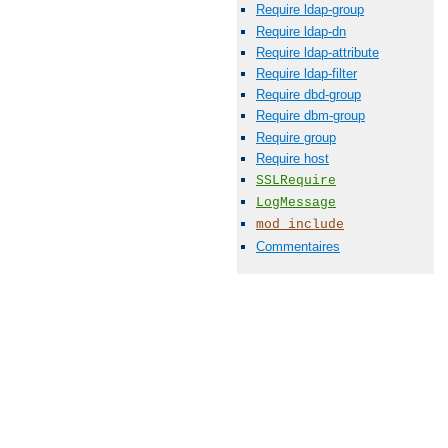
Require ldap-group
Require ldap-dn
Require ldap-attribute
Require ldap-filter
Require dbd-group
Require dbm-group
Require group
Require host
SSLRequire
LogMessage
mod_include
Commentaires