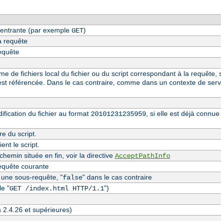
entrante (par exemple
)
GET
a requête
requête
 de fichiers local du fichier ou du script correspondant à la requête, s
st référencée. Dans le cas contraire, comme dans un contexte de serv
fication du fichier au format
, si elle est déjà conn
20101231235959
re du script.
nt le script.
hemin située en fin, voir la directive
AcceptPathInfo
equête courante
t une sous-requête, "
" dans le cas contraire
false
e "
")
GET /index.html HTTP/1.1
s 2.4.26 et supérieures)