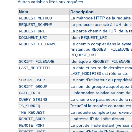
Autres variables liées aux requêtes
Nom
Description
La méthode HTTP de la requête 
REQUEST_METHOD
Le protocole associé à l'URI de l
REQUEST_SCHEME
La partie chemin de l'URI de la 
REQUEST_URI
Idem
DOCUMENT_URI
REQUEST_URI
Le chemin complet dans le système
REQUEST_FILENAME
l'instant où
e
REQUEST_FILENAME
REQUEST_URI
Identique à
SCRIPT_FILENAME
REQUEST_FILENAME
La date et heure de dernière modi
LAST_MODIFIED
est référencé.
LAST_MODIFIED
Le nom d'utilisateur du propriétai
SCRIPT_USER
Le nom du groupe auquel appartie
SCRIPT_GROUP
L'information relative au nom de c
PATH_INFO
La chaîne de paramètres de la r
QUERY_STRING
"
" si la requête courante es
IS_SUBREQ
true
La requête complète (par exempl
THE_REQUEST
L'adresse IP de l'hôte distant
REMOTE_ADDR
Le port de l'hôte distant (version
REMOTE_PORT
Le nom d'hôte de l'hôte distant