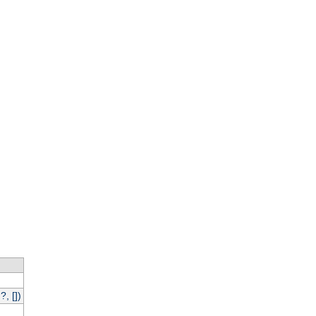
, [])