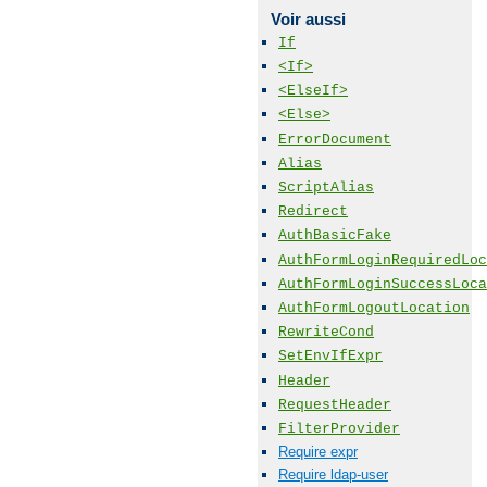
Voir aussi
If
<If>
<ElseIf>
<Else>
ErrorDocument
Alias
ScriptAlias
Redirect
AuthBasicFake
AuthFormLoginRequiredLoc
AuthFormLoginSuccessLoca
AuthFormLogoutLocation
RewriteCond
SetEnvIfExpr
Header
RequestHeader
FilterProvider
Require expr
Require ldap-user