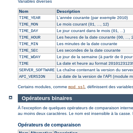
Variables diverses
Nom
Description
L'année courante (par exemple
)
TIME_YEAR
2010
Le mois courant (
, ...,
)
TIME_MON
01
12
Le jour courant dans le mois (
, ...)
TIME_DAY
01
Les heures de la date courante (
, ...,
TIME_HOUR
00
Les minutes de la date courante
TIME_MIN
Les secondes de la date courante
TIME_SEC
Le jour de la semaine (à partir de
pour
TIME_WDAY
0
La date et heure au format
TIME
2010123123
La chaîne contenant la version du serve
SERVER_SOFTWARE
La date de la version de l'API (module 
API_VERSION
Certains modules, comme
, définissent des variabl
mod_ssl
Opérateurs binaires
À l'exception de quelques opérateurs de comparaison internes
au moins deux caractères. Le nom est insensible à la casse.
Opérateurs de comparaison