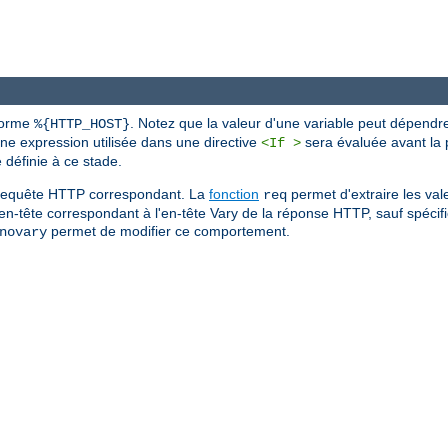
 forme
. Notez que la valeur d'une variable peut dépendr
%{HTTP_HOST}
une expression utilisée dans une directive
sera évaluée avant la p
<If >
définie à ce stade.
de requête HTTP correspondant. La
fonction
permet d'extraire les val
req
'en-tête correspondant à l'en-tête Vary de la réponse HTTP, sauf spécific
permet de modifier ce comportement.
novary