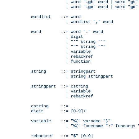
              | word "
-gt
" word | word "
gt
"
              | word "
-ge
" word | word "
ge
"
wordlist    ::= word

              | wordlist "
,
" word

word        ::= word "
.
" word

              | digit

              | "
'
" string "
'
"

              | "
"
" string "
"
"

              | variable

	      | rebackref

              | function

string      ::= stringpart

              | string stringpart

stringpart  ::= cstring

              | variable

	      | rebackref

cstring     ::= ...

digit       ::= [0-9]+

variable    ::= "
%{
" varname "
}
"

              | "
%{
" funcname "
:
" funcargs 
rebackref   ::= "
$
" [0-9]
