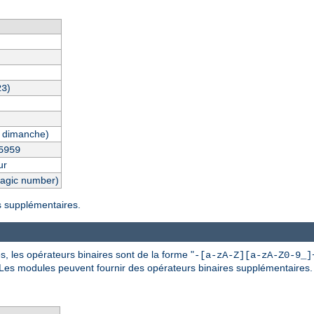
)
23
 dimanche)
5959
ur
magic number)
es supplémentaires.
, les opérateurs binaires sont de la forme "
-[a-zA-Z][a-zA-Z0-9_]
 Les modules peuvent fournir des opérateurs binaires supplémentaires.