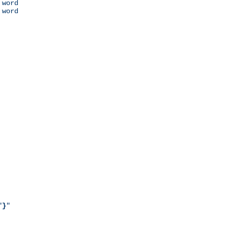
 word

 word

"
}
"
