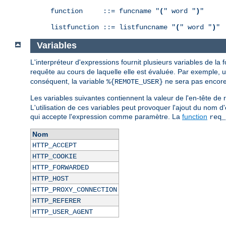
function     ::= funcname "
(
" word "
)
"

listfunction ::= listfuncname "
(
" word "
)
"
Variables
L'interpréteur d'expressions fournit plusieurs variables de la
requête au cours de laquelle elle est évaluée. Par exemple, 
conséquent, la variable
ne sera pas encore 
%{REMOTE_USER}
Les variables suivantes contiennent la valeur de l'en-tête 
L'utilisation de ces variables peut provoquer l'ajout du nom d
qui accepte l'expression comme paramètre. La
function
req_
Nom
HTTP_ACCEPT
HTTP_COOKIE
HTTP_FORWARDED
HTTP_HOST
HTTP_PROXY_CONNECTION
HTTP_REFERER
HTTP_USER_AGENT