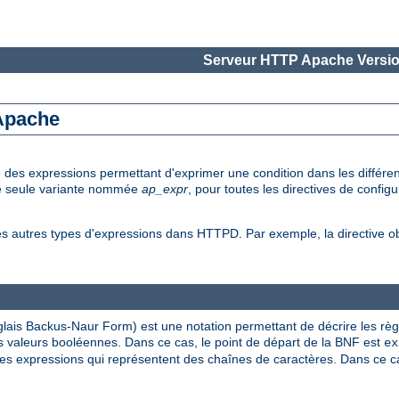
Serveur HTTP Apache Versio
 Apache
e des expressions permettant d'exprimer une condition dans les diffé
une seule variante nommée
ap_expr
, pour toutes les directives de config
es autres types d'expressions dans HTTPD. Par exemple, la directive 
lais Backus-Naur Form) est une notation permettant de décrire les rè
 valeurs booléennes. Dans ce cas, le point de départ de la BNF est
ex
s expressions qui représentent des chaînes de caractères. Dans ce cas