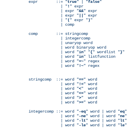
expr        ::= "
true
" | "
false
"

              | "
!
" expr

              | expr "
&&
" expr

              | expr "
||
" expr

              | "
(
" expr "
)
"

              | comp

comp        ::= stringcomp

              | integercomp

              | unaryop word

              | word binaryop word

              | word "
in
" "
{
" wordlist "
}
"

              | word "
in
" listfunction

              | word "
=~
" regex

              | word "
!~
" regex

stringcomp  ::= word "
==
" word

              | word "
!=
" word

              | word "
<
"  word

              | word "
<=
" word

              | word "
>
"  word

              | word "
>=
" word

integercomp ::= word "
-eq
" word | word "
eq
"
              | word "
-ne
" word | word "
ne
"
              | word "
-lt
" word | word "
lt
"
              | word "
-le
" word | word "
le
"