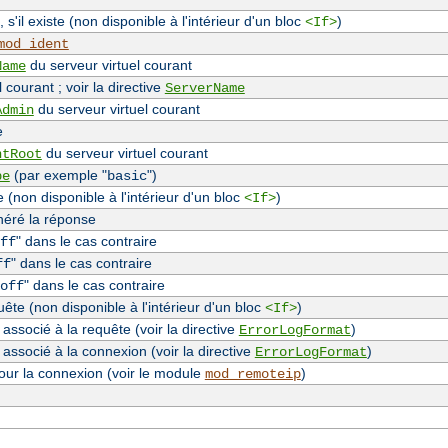
, s'il existe (non disponible à l'intérieur d'un bloc
)
<If>
mod_ident
du serveur virtuel courant
Name
 courant ; voir la directive
ServerName
du serveur virtuel courant
Admin
e
du serveur virtuel courant
ntRoot
(par exemple "
")
pe
basic
(non disponible à l'intérieur d'un bloc
)
<If>
néré la réponse
" dans le cas contraire
ff
" dans le cas contraire
ff
" dans le cas contraire
off
te (non disponible à l'intérieur d'un bloc
)
<If>
associé à la requête (voir la directive
)
ErrorLogFormat
 associé à la connexion (voir la directive
)
ErrorLogFormat
our la connexion (voir le module
)
mod_remoteip