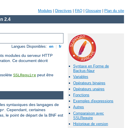
Modules
|
Directives
|
FAQ
|
Glossaire
|
Plan du site
n 2.4
Langues Disponibles:
en
|
fr
rents modules du serveur HTTP
uration. Ce document décrit
Syntaxe en Forme de
Backus-Naur
obsolète
peut être
SSLRequire
Variables
Opérateurs binaires
Opérateurs unaires
Fonctions
Exemples d'expressions
gles syntaxiques des langages de
Autres
. Cependant, certaines
pr
Comparaison avec
, le point de départ de la BNF est
SSLRequire
Historique de version