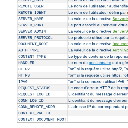
REMOTE_HOST
Le nom de l'utilisateur authentifié
REMOTE_USER
Le nom de l'utilisateur défini par
REMOTE_IDENT
La valeur de la directive
SERVER_NAME
Server
Le port associé au serveur virtuel
SERVER_PORT
La valeur de la directive
SERVER_ADMIN
Server
Le protocole utilisé par la requêt
SERVER_PROTOCOL
La valeur de la directive
DOCUMENT_ROOT
Docume
La valeur de la directive
AUTH_TYPE
AuthTy
Le type de contenu de la réponse 
CONTENT_TYPE
Le nom du
gestionnaire
qui a gé
HANDLER
"
" si la requête utilise http/2, "
HTTP2
on
o
"
" si la requête utilise https, "
HTTPS
on
o
"
" si la connexion utilise IPv6, "
IPV6
on
Le code d'erreur HTTP de la requê
REQUEST_STATUS
L'identifiant du message d'erreur 
REQUEST_LOG_ID
L'identifiant du message d'erreur
CONN_LOG_ID
L'adresse IP du correspondant p
CONN_REMOTE_ADDR
CONTEXT_PREFIX
CONTEXT_DOCUMENT_ROOT