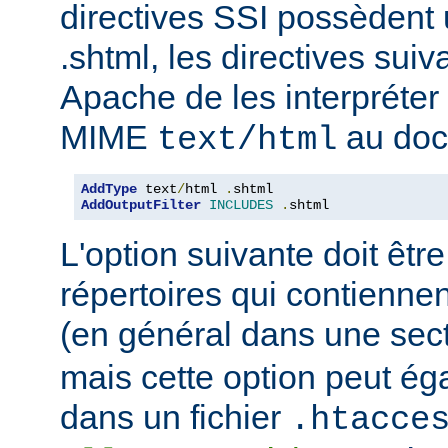
directives SSI possèdent
.shtml, les directives sui
Apache de les interpréter 
MIME
au doc
text/html
AddType
 text
/
html 
.
AddOutputFilter
INCLUDES
.
shtml
L'option suivante doit être
répertoires qui contiennen
(en général dans une sec
mais cette option peut ég
dans un fichier
.htacce