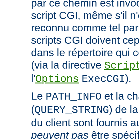
par ce chemin est invo
script CGI, même s'il n
reconnu comme tel par 
scripts CGI doivent ce
dans le répertoire qui c
(via la directive
Scrip
l'
).
Options
ExecCGI
Le
et la c
PATH_INFO
(
) de l
QUERY_STRING
du client sont fournis a
peuvent pas
être spéci