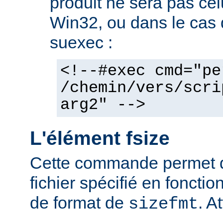
produit ne sera pas cel
Win32, ou dans le cas de
suexec :
<!--#exec cmd="pe
/chemin/vers/scri
arg2" -->
L'élément fsize
Cette commande permet d'a
fichier spécifié en fonctio
de format de
. At
sizefmt