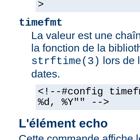
>
timefmt
La valeur est une chaîn
la fonction de la bibli
lors de 
strftime(3)
dates.
<!--#config timef
%d, %Y"" -->
L'élément echo
Cette commande affiche l