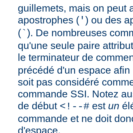
guillemets, mais on peut a
apostrophes (
) ou des a
'
(
). De nombreuses comm
`
qu'une seule paire attribu
le terminateur de comment
précédé d'un espace afin d
soit pas considéré comm
commande SSI. Notez auss
de début
est
un
él
<!--#
commande et ne doit donc
d'espace.