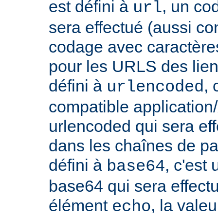
est défini à
, un co
url
sera effectué (aussi c
codage avec caractères
pour les URLS des liens, 
défini à
,
urlencoded
compatible applicatio
urlencoded qui sera effe
dans les chaînes de par
défini à
, c'est
base64
base64 qui sera effect
élément
, la vale
echo