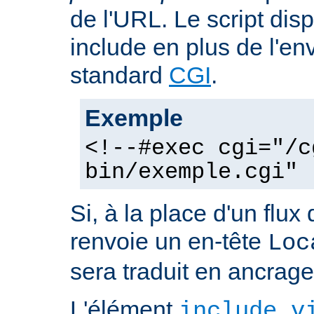
de l'URL. Le script dis
include en plus de l'e
standard
CGI
.
Exemple
<!--#exec cgi="/c
bin/exemple.cgi" 
Si, à la place d'un flux 
renvoie un en-tête
Loc
sera traduit en ancra
L'élément
include v