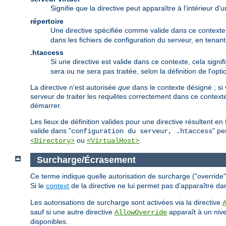
Signifie que la directive peut apparaître à l'intérieur d
répertoire
Une directive spécifiée comme valide dans ce contexte p
dans les fichiers de configuration du serveur, en tena
.htaccess
Si une directive est valide dans ce contexte, cela signif
sera ou ne sera pas traitée, selon la définition de l'opt
La directive n'est autorisée
que
dans le contexte désigné ; si 
serveur de traiter les requêtes correctement dans ce contexte
démarrer.
Les lieux de définition valides pour une directive résultent e
valide dans "
" pe
configuration du serveur, .htaccess
ou
.
<Directory>
<VirtualHost>
Surcharge/Écrasement
Ce terme indique quelle autorisation de surcharge ("override") 
Si le
context
de la directive ne lui permet pas d'apparaître da
Les autorisations de surcharge sont activées via la directive
sauf si une autre directive
apparaît à un nive
AllowOverride
disponibles.