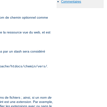
Commentaires
 nom de chemin optionnel comme
e la ressource vue du web, et est
 par un slash sera considéré
.
pache/htdocs/chemin/vers/
 de fichiers ; ainsi, si un
nom de
int est une
extension
. Par exemple,
fier les
extension
s avec ou sans le