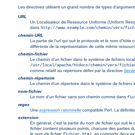
Les directives utilisent un grand nombre de types d'arguments
URL
Un Localisateur de Ressource Uniforme (Uniform Reso
dans
http://www.example.com/chemin/vers/fich
chemin-URL
La partie de l'
url
qui suit le protocole et le nom d'hôt
différente de la représentation de cette même ressourc
chemin-fichier
Le chemin d'un fichier dans le système de fichiers lo
/usr/local/apache/htdocs/chemin/vers/fichie
comme relatif au répertoire défini par la directive
Serve
chemin-répertoire
Le chemin d'un répertoire dans le système de fichier
nom-fichier
Le nom d'un fichier sans son chemin comme dans
fic
regex
Une
expression rationnelle
compatible Perl. La définitio
extension
En général, c'est la partie du
nom de fichier
qui suit le
fichier
contient plusieurs points, chacune des parties d
le
nom de fichier
comporte deux ex
fichier.html.en