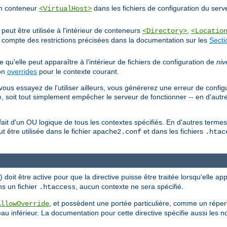
'un conteneur
dans les fichiers de configuration du serv
<VirtualHost>
eut être utilisée à l'intérieur de conteneurs
,
<Directory>
<Locatio
nt compte des restrictions précisées dans la documentation sur les
Secti
ie qu'elle peut apparaître à l'intérieur de fichiers de configuration de
niv
ion
overrides
pour le contexte courant.
vous essayez de l'utiliser ailleurs, vous générerez une erreur de config
, soit tout simplement empêcher le serveur de fonctionner -- en d'autr
n fait d'un OU logique de tous les contextes spécifiés. En d'autres term
ut être utilisée dans le fichier
et dans les fichiers
apache2.conf
.htac
doit être active pour que la directive puisse être traitée lorsqu'elle ap
ns un fichier
, aucun contexte ne sera spécifié.
.htaccess
, et possèdent une portée particulière, comme un répert
AllowOverride
au inférieur. La documentation pour cette directive spécifie aussi les 