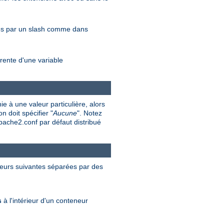
rés par un slash comme dans
rente d'une variable
e à une valeur particulière, alors
n doit spécifier "
Aucune
". Notez
apache2.conf par défaut distribué
valeurs suivantes séparées par des
s
à l'intérieur d'un conteneur