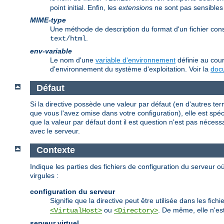
point initial. Enfin, les
extension
s ne sont pas sensibles
MIME-type
Une méthode de description du format d'un fichier co
.
text/html
env-variable
Le nom d'une
variable d'environnement
définie au cour
d'environnement du système d'exploitation. Voir la
docu
Défaut
Si la directive possède une valeur par défaut (en d'autres te
que vous l'avez omise dans votre configuration), elle est spécif
que la valeur par défaut dont il est question n'est pas nécess
avec le serveur.
Contexte
Indique les parties des fichiers de configuration du serveur où
virgules :
configuration du serveur
Signifie que la directive peut être utilisée dans les fi
ou
. De même, elle n'est
<VirtualHost>
<Directory>
serveur virtuel