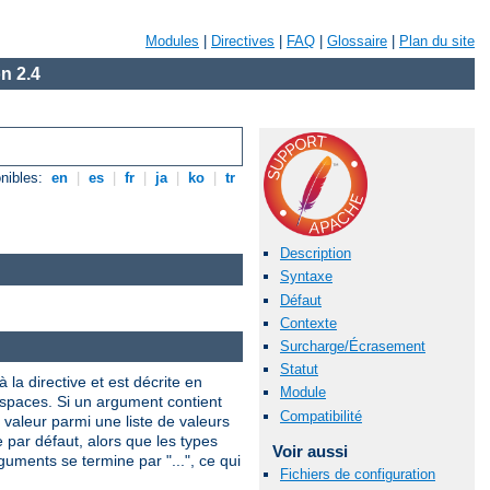
Modules
|
Directives
|
FAQ
|
Glossaire
|
Plan du site
n 2.4
nibles:
en
|
es
|
fr
|
ja
|
ko
|
tr
Description
Syntaxe
Défaut
Contexte
Surcharge/Écrasement
Statut
 la directive et est décrite en
Module
 espaces. Si un argument contient
Compatibilité
valeur parmi une liste de valeurs
e par défaut, alors que les types
Voir aussi
uments se termine par "...", ce qui
Fichiers de configuration