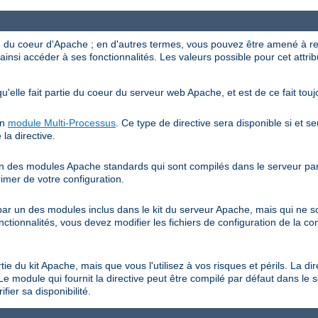
ve du coeur d'Apache ; en d'autres termes, vous pouvez être amené à r
ainsi accéder à ses fonctionnalités. Les valeurs possible pour cet attrib
qu'elle fait partie du coeur du serveur web Apache, et est de ce fait touj
un
module Multi-Processus
. Ce type de directive sera disponible si et s
 la directive.
 un des modules Apache standards qui sont compilés dans le serveur par 
rimer de votre configuration.
e par un des modules inclus dans le kit du serveur Apache, mais qui ne 
onctionnalités, vous devez modifier les fichiers de configuration de la co
rtie du kit Apache, mais que vous l'utilisez à vos risques et périls. La di
Le module qui fournit la directive peut être compilé par défaut dans le 
fier sa disponibilité.