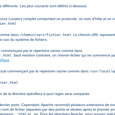
 différents. Les plus courants sont définis ci-dessous.
urce Locator) complet comportant un protocole, un nom d'hôte et un
ier.html
e comme dans
. Le
chemin-URL
représent
/chemin/vers/fichier.html
e vue du système de fichiers.
cal commençant par le répertoire racine comme dans
. Sauf mention contraire, un
chemin-fichier
qui ne commence pas
r.html
rRoot
.
s local commençant par le répertoire racine comme dans
/usr/local/a
.
hier.html
n de la directive spécifiera à quoi
regex
sera comparée.
 dernier point. Cependant, Apache reconnaît plusieurs extensions de noms
u nom de fichier séparées par des points et situées après le premier po
tensions :
et
. Pour les directives Apache, vous pouvez spéci
.html
.en