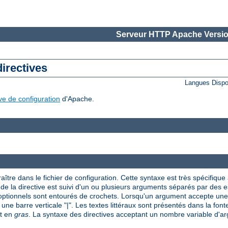
Serveur HTTP Apache Versio
directives
Langues Dispo
ive de configuration
d'Apache.
aître dans le fichier de configuration. Cette syntaxe est très spécifique à
om de la directive est suivi d'un ou plusieurs arguments séparés par des
 optionnels sont entourés de crochets. Lorsqu'un argument accepte une 
 une barre verticale "|". Les textes littéraux sont présentés dans la font
nt en
gras
. La syntaxe des directives acceptant un nombre variable d'arg