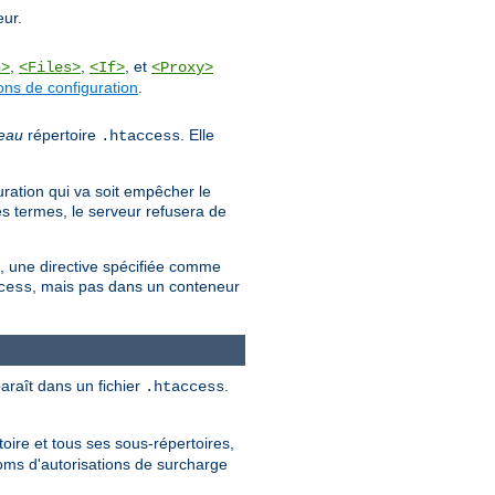
eur.
,
,
, et
n>
<Files>
<If>
<Proxy>
ons de configuration
.
eau
répertoire
. Elle
.htaccess
uration qui va soit empêcher le
es termes, le serveur refusera de
es, une directive spécifiée comme
, mais pas dans un conteneur
cess
paraît dans un fichier
.
.htaccess
oire et tous ses sous-répertoires,
noms d'autorisations de surcharge