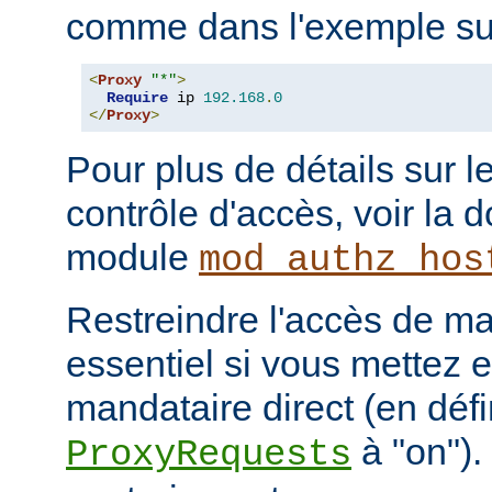
comme dans l'exemple sui
<
Proxy
"*"
>
Require
 ip 
192.168
.
0
</
Proxy
>
Pour plus de détails sur l
contrôle d'accès, voir la
module
mod_authz_hos
Restreindre l'accès de man
essentiel si vous mettez 
mandataire direct (en défi
à "on").
ProxyRequests