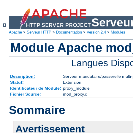
Serveu
Apache
>
Serveur HTTP
>
Documentation
>
Version 2.4
>
Modules
Module Apache mod
Langues Dispo
Description:
Serveur mandataire/passerelle multi-
Statut:
Extension
Identificateur de Module:
proxy_module
Fichier Source:
mod_proxy.c
Sommaire
Avertissement