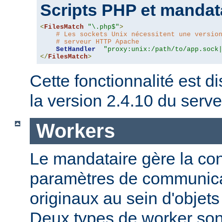
Scripts PHP et mandat
<
FilesMatch
"\.php$"
>
# Les sockets Unix nécessitent une versio
# serveur HTTP Apache
SetHandler
"proxy:unix:/path/to/app.sock
</
FilesMatch
>
Cette fonctionnalité est di
la version 2.4.10 du ser
Workers
Le mandataire gère la conf
paramètres de communica
originaux au sein d'obje
Deux types de worker sont