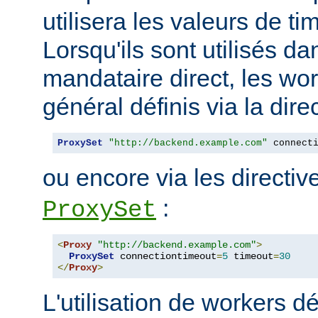
utilisera les valeurs de t
Lorsqu'ils sont utilisés da
mandataire direct, les wo
général définis via la dire
ProxySet
"http://backend.example.com"
 connect
ou encore via les directi
:
ProxySet
<
Proxy
"http://backend.example.com"
>
ProxySet
 connectiontimeout
=
5
 timeout
=
30
</
Proxy
>
L'utilisation de workers dé