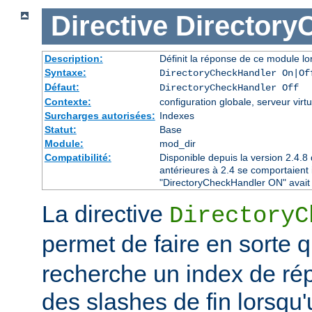
Directive
Directory
Description:
Définit la réponse de ce module lor
Syntaxe:
DirectoryCheckHandler On|Of
Défaut:
DirectoryCheckHandler Off
Contexte:
configuration globale, serveur virtu
Surcharges autorisées:
Indexes
Statut:
Base
Module:
mod_dir
Compatibilité:
Disponible depuis la version 2.4.
antérieures à 2.4 se comportaient
"DirectoryCheckHandler ON" avait é
La directive
DirectoryC
permet de faire en sorte 
recherche un index de rép
des slashes de fin lorsqu'