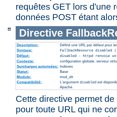
requêtes GET lors d'une re
données POST étant alor
Directive
FallbackR
Description:
Définit une URL par défaut pour les
Syntaxe:
FallbackResource disabled 
Défaut:
disabled - httpd renvoie un
Contexte:
configuration globale, serveur virtu
Surcharges autorisées:
Indexes
Statut:
Base
Module:
mod_dir
Compatibilité:
L'argument
est disponib
disabled
Apache.
Cette directive permet de 
pour toute URL qui ne co