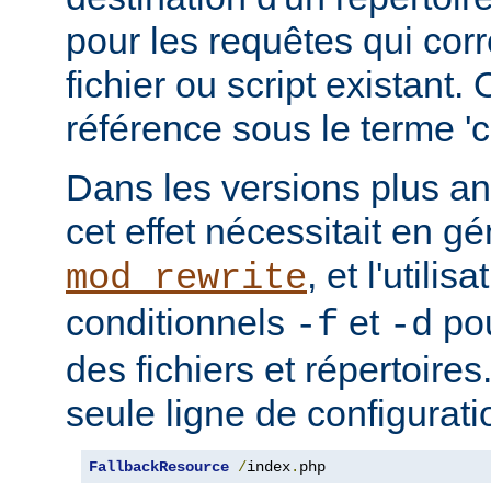
pour les requêtes qui cor
fichier ou script existant.
référence sous le terme 'co
Dans les versions plus an
cet effet nécessitait en gé
, et l'utilis
mod_rewrite
conditionnels
et
pou
-f
-d
des fichiers et répertoire
seule ligne de configurati
FallbackResource
/
index
.
php