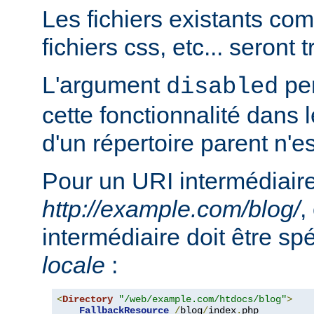
Les fichiers existants c
fichiers css, etc... seront
L'argument
per
disabled
cette fonctionnalité dans l
d'un répertoire parent n'e
Pour un URI intermédiaire
http://example.com/blog/
,
intermédiaire doit être sp
locale
:
<
Directory
"/web/example.com/htdocs/blog"
>
FallbackResource
/
blog
/
index
.