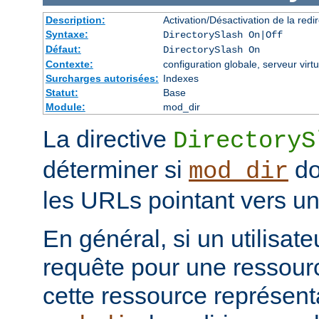
Description:
Activation/Désactivation de la redir
Syntaxe:
DirectorySlash On|Off
Défaut:
DirectorySlash On
Contexte:
configuration globale, serveur virtu
Surcharges autorisées:
Indexes
Statut:
Base
Module:
mod_dir
La directive
DirectoryS
déterminer si
do
mod_dir
les URLs pointant vers un 
En général, si un utilisat
requête pour une ressourc
cette ressource représenta