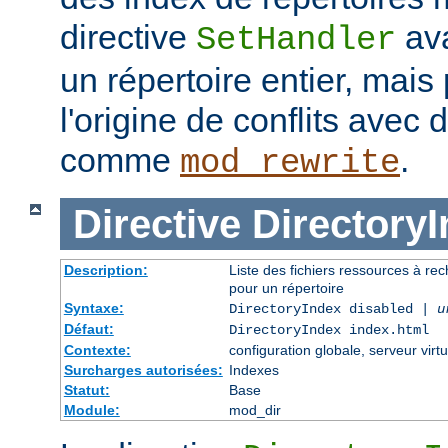
directive
ava
SetHandler
un répertoire entier, mais
l'origine de conflits avec
comme
.
mod_rewrite
Directive
Directory
Description:
Liste des fichiers ressources à re
pour un répertoire
Syntaxe:
DirectoryIndex disabled |
u
Défaut:
DirectoryIndex index.html
Contexte:
configuration globale, serveur virtu
Surcharges autorisées:
Indexes
Statut:
Base
Module:
mod_dir