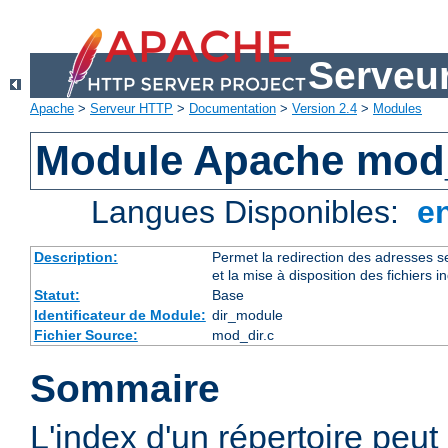
Serveu
Apache
>
Serveur HTTP
>
Documentation
>
Version 2.4
>
Modules
Module Apache mod
Langues Disponibles:
e
Description:
Permet la redirection des adresses se
et la mise à disposition des fichiers i
Statut:
Base
Identificateur de Module:
dir_module
Fichier Source:
mod_dir.c
Sommaire
L'index d'un répertoire peut