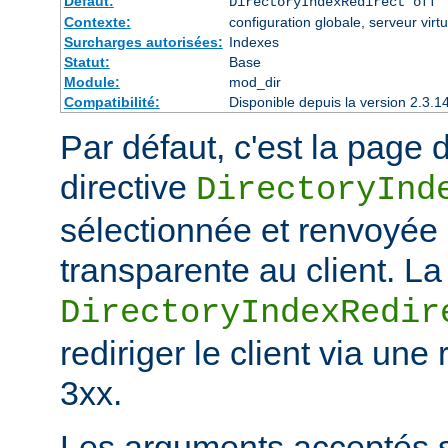
Défaut:
DirectoryIndexRedirect off
Contexte:
configuration globale, serveur virtu
Surcharges autorisées:
Indexes
Statut:
Base
Module:
mod_dir
Compatibilité:
Disponible depuis la version 2.3.1
Par défaut, c'est la page d
directive
DirectoryInd
sélectionnée et renvoyée
transparente au client. La
DirectoryIndexRedir
rediriger le client via une
3xx.
Les arguments acceptés s