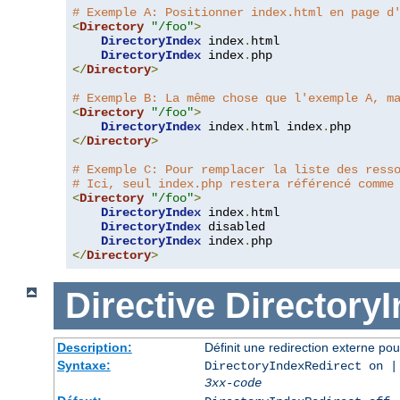
# Exemple A: Positionner index.html en page d
<
Directory
"/foo"
>
DirectoryIndex
 index
.
html

DirectoryIndex
 index
.
</
Directory
>
# Exemple B: La même chose que l'exemple A, m
<
Directory
"/foo"
>
DirectoryIndex
 index
.
html index
.
</
Directory
>
# Exemple C: Pour remplacer la liste des ress
# Ici, seul index.php restera référencé comme
<
Directory
"/foo"
>
DirectoryIndex
 index
.
html

DirectoryIndex
 disabled

DirectoryIndex
 index
.
</
Directory
>
Directive
Directory
Description:
Définit une redirection externe pou
Syntaxe:
DirectoryIndexRedirect on |
3xx-code