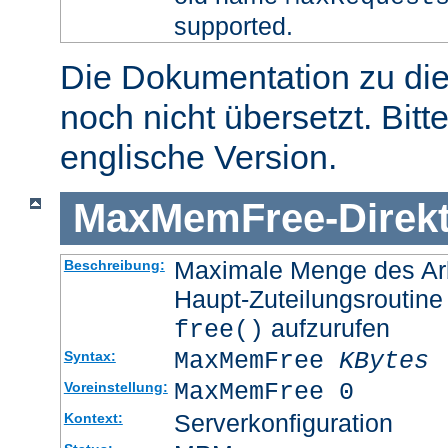
supported.
Die Dokumentation zu die
noch nicht übersetzt. Bitt
englische Version.
MaxMemFree
-
Direk
Maximale Menge des Arb
Beschreibung:
Haupt-Zuteilungsroutine
aufzurufen
free()
MaxMemFree
KBytes
Syntax:
MaxMemFree 0
Voreinstellung:
Serverkonfiguration
Kontext: