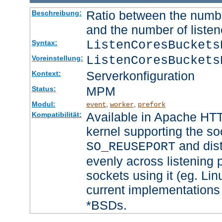
Ratio between the numbe
Beschreibung:
and the number of listen
ListenCoresBucket
Syntax:
ListenCoresBuckets
Voreinstellung:
Serverkonfiguration
Kontext:
MPM
Status:
Modul:
,
,
event
worker
prefork
Available in Apache HTT
Kompatibilität:
kernel supporting the so
and dist
SO_REUSEPORT
evenly across listening p
sockets using it (eg. Lin
current implementations
*BSDs.