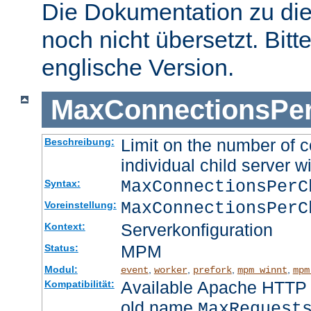
Die Dokumentation zu die
noch nicht übersetzt. Bitt
englische Version.
MaxConnectionsPer
Limit on the number of c
Beschreibung:
individual child server wi
MaxConnectionsPer
Syntax:
MaxConnectionsPerC
Voreinstellung:
Serverkonfiguration
Kontext:
MPM
Status:
Modul:
,
,
,
,
event
worker
prefork
mpm_winnt
mpm
Available Apache HTTP S
Kompatibilität:
old name
MaxRequest