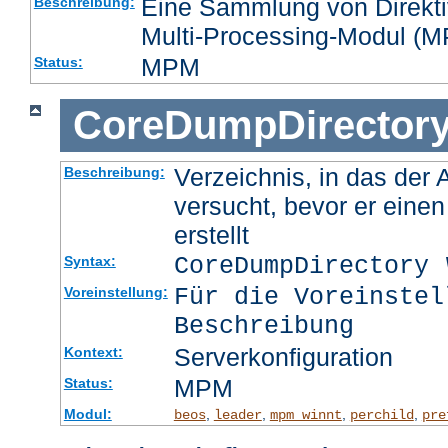
Eine Sammlung von Direktiv
Beschreibung:
Multi-Processing-Modul (MP
MPM
Status:
CoreDumpDirector
Verzeichnis, in das der
Beschreibung:
versucht, bevor er eine
erstellt
CoreDumpDirectory
Syntax:
Für die Voreinstel
Voreinstellung:
Beschreibung
Serverkonfiguration
Kontext:
MPM
Status:
Modul:
,
,
,
,
beos
leader
mpm_winnt
perchild
pre