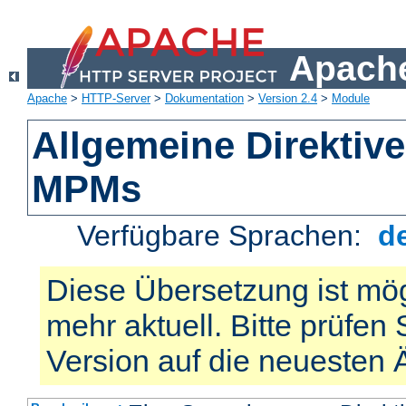
Apache
Apache
>
HTTP-Server
>
Dokumentation
>
Version 2.4
>
Module
Allgemeine Direktiv
MPMs
Verfügbare Sprachen:
d
Diese Übersetzung ist mög
mehr aktuell. Bitte prüfen 
Version auf die neuesten