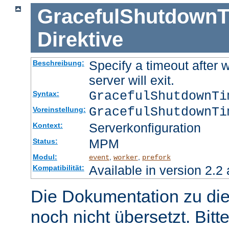
GracefulShutdownT
Direktive
Specify a timeout after 
Beschreibung:
server will exit.
GracefulShutdownT
Syntax:
GracefulShutdownTi
Voreinstellung:
Serverkonfiguration
Kontext:
MPM
Status:
Modul:
,
,
event
worker
prefork
Available in version 2.2 
Kompatibilität:
Die Dokumentation zu die
noch nicht übersetzt. Bitt