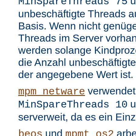
u
MinSpareThreads 75
unbeschäftigte Threads au
Basis. Wenn nicht genüge
Threads im Server vorha
werden solange Kindproze
die Anzahl unbeschäftigte
der angegebene Wert ist.
verwendet 
mpm_netware
u
MinSpareThreads 10
serverweit, da es ein Ein
und
arbe
beos
mpmt_os2