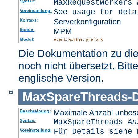
MaxRequestWorkers
Syntax:
See usage for deta
Voreinstellung:
Serverkonfiguration
Kontext:
MPM
Status:
Modul:
,
,
event
worker
prefork
Die Dokumentation zu die
noch nicht übersetzt. Bitt
englische Version.
MaxSpareThreads
-
D
Maximale Anzahl unbesc
Beschreibung:
MaxSpareThreads
An
Syntax:
Für Details siehe 
Voreinstellung: