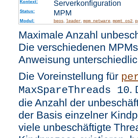
Serverkonfiguration
Kontext:
MPM
Status:
Modul:
,
,
,
,
beos
leader
mpm_netware
mpmt_os2
p
Maximale Anzahl unbeschä
Die verschiedenen MPMs
Anweisung unterschiedlic
Die Voreinstellung für
pe
.
MaxSpareThreads 10
die Anzahl der unbeschäf
der Basis einzelner Kind
viele unbeschäftigte Thre