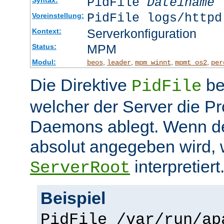
PidFile
Dateiname
PidFile logs/httpd
Voreinstellung:
Serverkonfiguration
Kontext:
MPM
Status:
Modul:
,
,
,
,
beos
leader
mpm_winnt
mpmt_os2
per
Die Direktive
be
PidFile
welcher der Server die P
Daemons ablegt. Wenn de
absolut angegeben wird, w
interpretiert
ServerRoot
Beispiel
PidFile /var/run/ap