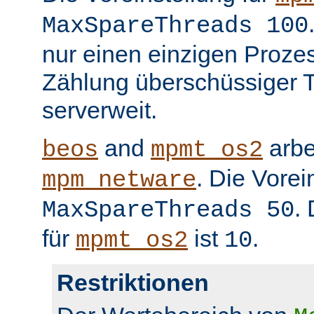
MaxSpareThreads 100
nur einen einzigen Prozess
Zählung überschüssiger T
serverweit.
and
arbe
beos
mpmt_os2
. Die Vorei
mpm_netware
.
MaxSpareThreads 50
für
ist
.
mpmt_os2
10
Restriktionen