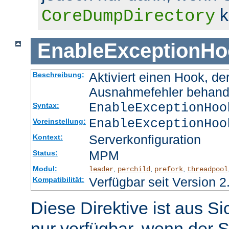
k
CoreDumpDirectory
EnableExceptionHo
Aktiviert einen Hook, d
Beschreibung:
Ausnahmefehler behand
EnableExceptionHoo
Syntax:
EnableExceptionHoo
Voreinstellung:
Serverkonfiguration
Kontext:
MPM
Status:
Modul:
,
,
,
leader
perchild
prefork
threadpool
Verfügbar seit Version 2
Kompatibilität:
Diese Direktive ist aus S
nur verfügbar, wenn der S