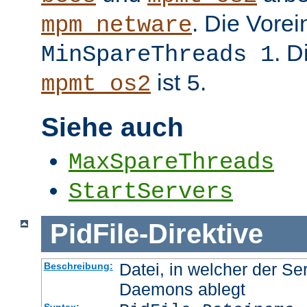
. Die Vorei
mpm_netware
. D
MinSpareThreads 1
ist
.
mpmt_os2
5
Siehe auch
MaxSpareThreads
StartServers
PidFile
-
Direktive
Datei, in welcher der Se
Beschreibung:
Daemons ablegt
Syntax: