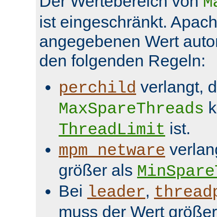
Der Wertebereich von
M
ist eingeschränkt. Apach
angegebenen Wert aut
den folgenden Regeln:
verlangt, 
perchild
k
MaxSpareThreads
ist.
ThreadLimit
verlan
mpm_netware
größer als
MinSpare
Bei
,
leader
thread
muss der Wert größer