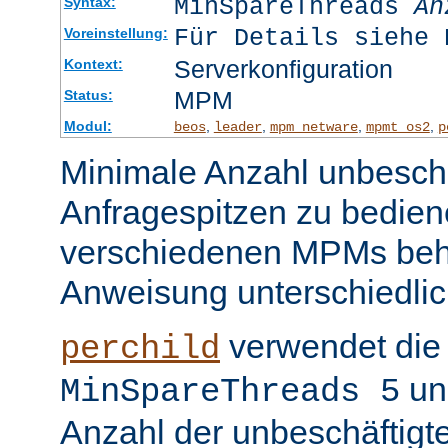
MinSpareThreads
An
Syntax:
Für Details siehe 
Voreinstellung:
Serverkonfiguration
Kontext:
MPM
Status:
Modul:
,
,
,
,
beos
leader
mpm_netware
mpmt_os2
p
Minimale Anzahl unbeschä
Anfragespitzen zu bedien
verschiedenen MPMs beh
Anweisung unterschiedlic
verwendet die 
perchild
un
MinSpareThreads 5
Anzahl der unbeschäftigt