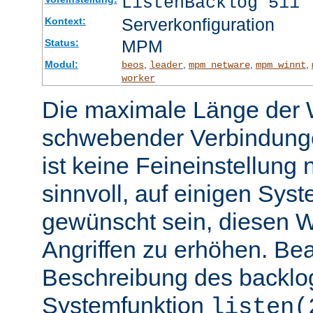
ListenBacklog 511
Serverkonfiguration
Kontext:
MPM
Status:
Modul:
,
,
,
,
beos
leader
mpm_netware
mpm_winnt
worker
Die maximale Länge der 
schwebender Verbindunge
ist keine Feineinstellung
sinnvoll, auf einigen Sys
gewünscht sein, diesen 
Angriffen zu erhöhen. Be
Beschreibung des backlo
Systemfunktion
listen(