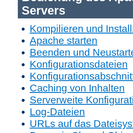
Servers
Kompilieren und Install
Apache starten
Beenden und Neustart
Konfigurationsdateien
Konfigurationsabschnit
Caching von Inhalten
Serverweite Konfigurat
Log-Dateien
URLs auf das Dateisys