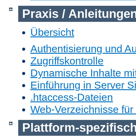
Praxis / Anleitunge
Übersicht
Authentisierung und Au
Zugriffskontrolle
Dynamische Inhalte mi
Einführung in Server S
.htaccess-Dateien
Web-Verzeichnisse für
Plattform-spezifis