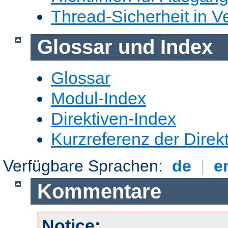
Thread-Sicherheit in Ve
Glossar und Index
Glossar
Modul-Index
Direktiven-Index
Kurzreferenz der Direk
Verfügbare Sprachen:
de
|
e
Kommentare
Notice: