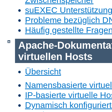
Zwischenspeicher
suEXEC Unterstützun
Probleme bezüglich D
Häufig gestellte Frage
Apache-Dokumentat
virtuellen Hosts
Übersicht
Namensbasierte virtuel
IP-basierte virtuelle Ho
Dynamisch konfiguriert