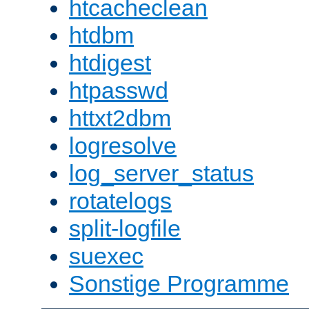
htcacheclean
htdbm
htdigest
htpasswd
httxt2dbm
logresolve
log_server_status
rotatelogs
split-logfile
suexec
Sonstige Programme