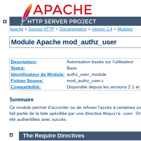
Apache
>
Serveur HTTP
>
Documentation
>
Version 2.4
>
Modules
Module Apache mod_authz_user
Description:
Autorisation basée sur l'utilisateur
Statut:
Base
Identificateur de Module:
authz_user_module
Fichier Source:
mod_authz_user.c
Compatibilité:
Disponible depuis les versions 2.1 e
Sommaire
Ce module permet d'accorder ou de refuser l'accès à certaines zon
fait partie de la liste spécifiée par une directive
. On
Require user
été authentifiés avec succès.
The Require Directives