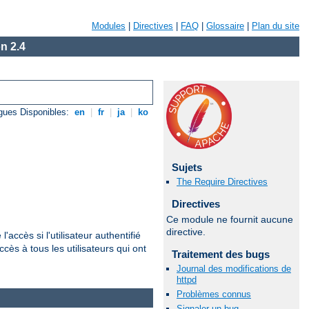
Modules
|
Directives
|
FAQ
|
Glossaire
|
Plan du site
n 2.4
gues Disponibles:
en
|
fr
|
ja
|
ko
Sujets
The Require Directives
Directives
Ce module ne fournit aucune
directive.
'accès si l'utilisateur authentifié
cès à tous les utilisateurs qui ont
Traitement des bugs
Journal des modifications de
httpd
Problèmes connus
Signaler un bug