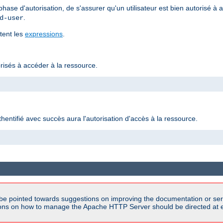
ase d'autorisation, de s'assurer qu'un utilisateur est bien autorisé à
.
d-user
rtent les
expressions
.
torisés à accéder à la ressource.
authentifié avec succès aura l'autorisation d'accès à la ressource.
be pointed towards suggestions on improving the documentation or ser
tions on how to manage the Apache HTTP Server should be directed at e