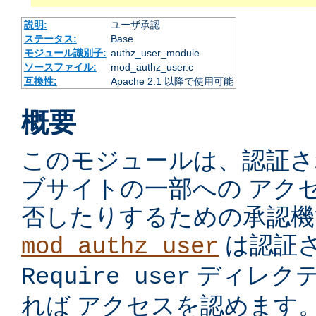
説明:
ユーザ承認
ステータス:
Base
モジュール識別子:
authz_user_module
ソースファイル:
mod_authz_user.c
互換性:
Apache 2.1 以降で使用可能
概要
このモジュールは、認証さ
ブサイトの一部への アク
否したりするための承認機
は認証
mod_authz_user
ディレク
Require user
れば アクセスを認めます