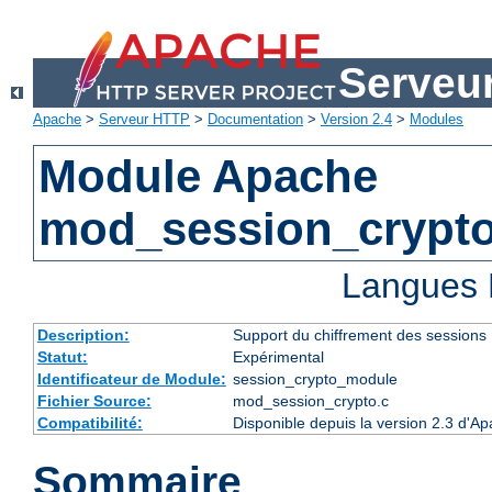
Serveu
Apache
>
Serveur HTTP
>
Documentation
>
Version 2.4
>
Modules
Module Apache
mod_session_crypt
Langues 
Description:
Support du chiffrement des sessions
Statut:
Expérimental
Identificateur de Module:
session_crypto_module
Fichier Source:
mod_session_crypto.c
Compatibilité:
Disponible depuis la version 2.3 d'A
Sommaire