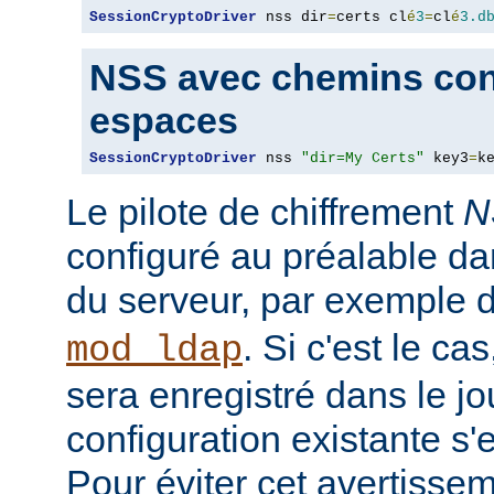
SessionCryptoDriver
 nss dir
=
certs cl
é
3
=
cl
é
3.d
NSS avec chemins con
espaces
SessionCryptoDriver
 nss 
"dir=My Certs"
 key3
=
k
Le pilote de chiffrement
N
configuré au préalable da
du serveur, par exemple 
. Si c'est le c
mod_ldap
sera enregistré dans le jou
configuration existante s'
Pour éviter cet avertisseme