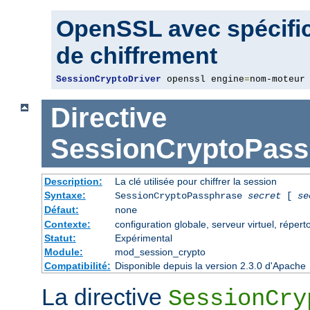
OpenSSL avec spécific
de chiffrement
SessionCryptoDriver
 openssl engine
=
nom-moteur
Directive
SessionCryptoPass
Description:
La clé utilisée pour chiffrer la session
Syntaxe:
SessionCryptoPassphrase
secret
[
se
Défaut:
none
Contexte:
configuration globale, serveur virtuel, répert
Statut:
Expérimental
Module:
mod_session_crypto
Compatibilité:
Disponible depuis la version 2.3.0 d'Apache
La directive
SessionCry