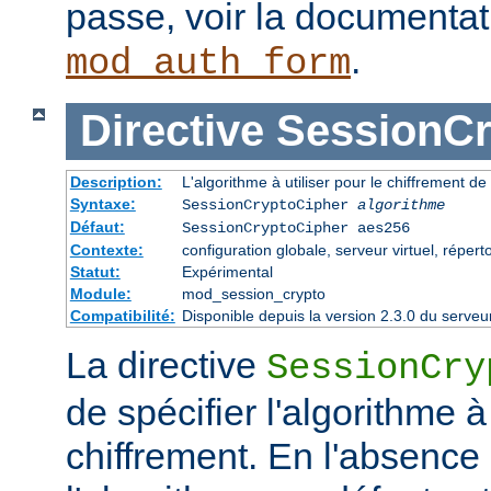
passe, voir la documenta
.
mod_auth_form
Directive
SessionCr
Description:
L'algorithme à utiliser pour le chiffrement de
Syntaxe:
SessionCryptoCipher
algorithme
Défaut:
SessionCryptoCipher aes256
Contexte:
configuration globale, serveur virtuel, répert
Statut:
Expérimental
Module:
mod_session_crypto
Compatibilité:
Disponible depuis la version 2.3.0 du serv
La directive
SessionCry
de spécifier l'algorithme à 
chiffrement. En l'absence 