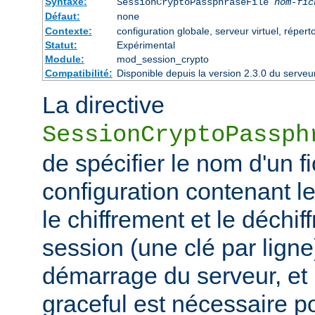
Syntaxe:
SessionCryptoPassphraseFile
nom-fic
Défaut:
none
Contexte:
configuration globale, serveur virtuel, réperto
Statut:
Expérimental
Module:
mod_session_crypto
Compatibilité:
Disponible depuis la version 2.3.0 du serv
La directive
SessionCryptoPassph
de spécifier le nom d'un f
configuration contenant les
le chiffrement et le déchif
session (une clé par ligne)
démarrage du serveur, et
graceful est nécessaire p