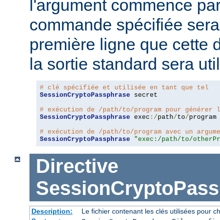
l'argument commence pa
commande spécifiée sera 
première ligne que cette 
la sortie standard sera ut
# clé spécifiée et utilisée en tant que tel
SessionCryptoPassphrase
 secret

# exécution de /path/to/program pour générer 
SessionCryptoPassphrase
 exec
:/
path
/
to
/
program

# exécution de /path/to/program avec un argum
SessionCryptoPassphrase
"exec:/path/to/otherP
Directive
SessionCryptoPass
Description:
Le fichier contenant les clés utilisées pour ch