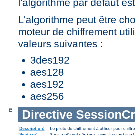
l'algorithme par défaut es
L'algorithme peut être cho
moteur de chiffrement util
valeurs suivantes :
3des192
aes128
aes192
aes256
Directive
SessionCr
Description:
Le pilote de chiffrement à utiliser pour chiffr
Syntaxe:
SessionCryptoDriver
nom
[param[=val