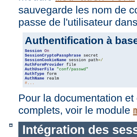
sauvegarde les nom de c
passe de l'utilisateur dan
Authentification à bas
Session
On
SessionCryptoPassphrase
SessionCookieName
 session path
=/
AuthFormProvider
AuthUserFile
"conf/passwd"
AuthType
AuthName
#...
Pour la documentation et
complets, voir le module
Intégration des ses