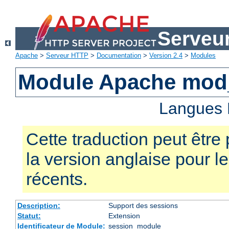
Serveu
Apache
>
Serveur HTTP
>
Documentation
>
Version 2.4
>
Modules
Module Apache mod
Langues 
Cette traduction peut être 
la version anglaise pour 
récents.
Description:
Support des sessions
Statut:
Extension
Identificateur de Module:
session_module