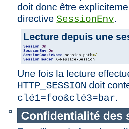
doit donc être expliciteme
directive
.
SessionEnv
Lecture depuis une se
Session
On
SessionEnv
On
SessionCookieName
 session path
=/
SessionHeader
 X-Replace-Session
Une fois la lecture effect
doit conte
HTTP_SESSION
.
clé1=foo&clé3=bar
Confidentialité des