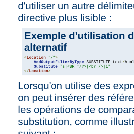
d'utiliser un autre délimit
directive plus lisible :
Exemple d'utilisation d
alternatif
<
Location
"/"
>
AddOutputFilterByType
 SUBSTITUTE text
/
html
Substitute
"s|<BR */?>|<br />|i"
</
Location
>
Lorsqu'on utilise des expr
on peut insérer des référ
les opérations de compar
substitution, comme illus
suivant :