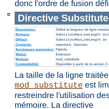
donc l'ordre de fusion défi
Directive
Substitut
Description:
Définit la longueur de ligne maxim
Syntaxe:
SubstituteMaxLineLength
oct
Défaut:
SubstituteMaxLineLength 1m
Contexte:
répertoire, .htaccess
Surcharges autorisées:
FileInfo
Statut:
Extension
Module:
mod_substitute
Compatibilité:
Disponible à partir de la version
La taille de la ligne traité
est lim
mod_substitute
restreindre l'utilisation d
mémoire. La directive