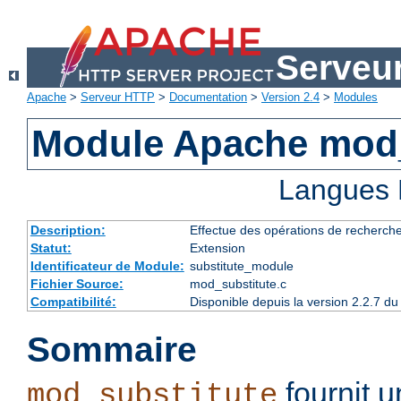
Serveu
Apache
>
Serveur HTTP
>
Documentation
>
Version 2.4
>
Modules
Module Apache mod_
Langues 
Description:
Effectue des opérations de recherch
Statut:
Extension
Identificateur de Module:
substitute_module
Fichier Source:
mod_substitute.c
Compatibilité:
Disponible depuis la version 2.2.7 
Sommaire
fournit 
mod_substitute