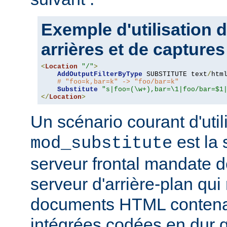
Exemple d'utilisation 
arrières et de captures
<
Location
"/"
>
AddOutputFilterByType
 SUBSTITUTE text
/
html
# "foo=k,bar=k" -> "foo/bar=k"
Substitute
"s|foo=(\w+),bar=\1|foo/bar=$1
</
Location
>
Un scénario courant d'util
est la 
mod_substitute
serveur frontal mandate 
serveur d'arrière-plan qui
documents HTML conten
intégrées codées en dur q