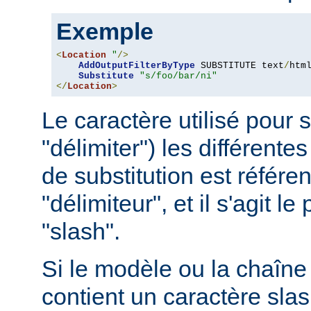
Exemple
<
Location
"
/>
AddOutputFilterByType
 SUBSTITUTE text
/
html
Substitute
"s/foo/bar/ni"
</
Location
>
Le caractère utilisé pour 
"délimiter") les différentes
de substitution est référ
"délimiteur", et il s'agit l
"slash".
Si le modèle ou la chaîne 
contient un caractère slash 