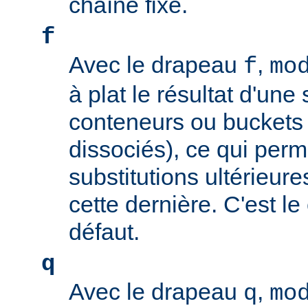
chaîne fixe.
f
Avec le drapeau
,
f
mo
à plat le résultat d'une 
conteneurs ou buckets
dissociés), ce qui perm
substitutions ultérieure
cette dernière. C'est l
défaut.
q
Avec le drapeau
,
q
mo