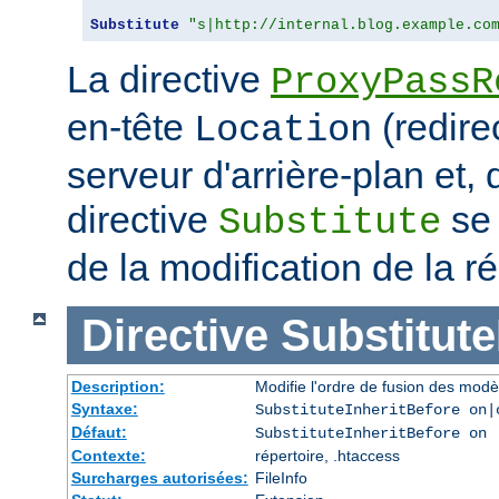
Substitute
"s|http://internal.blog.example.co
La directive
ProxyPassR
en-tête
(redire
Location
serveur d'arrière-plan et,
directive
se 
Substitute
de la modification de la
Directive
Substitute
Description:
Modifie l'ordre de fusion des modè
Syntaxe:
SubstituteInheritBefore on|
Défaut:
SubstituteInheritBefore on
Contexte:
répertoire, .htaccess
Surcharges autorisées:
FileInfo