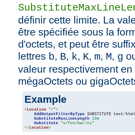
SubstituteMaxLineLe
définir cette limite. La val
être spécifiée sous la fo
d'octets, et peut être suff
lettres
,
,
,
,
,
,
o
b
B
k
K
m
M
g
valeur respectivement en o
mégaOctets ou gigaOctet
Example
<
Location
"/"
>
AddOutputFilterByType
 SUBSTITUTE text
/
html
SubstituteMaxLineLength
10m
Substitute
"s/foo/bar/ni"
</
Location
>