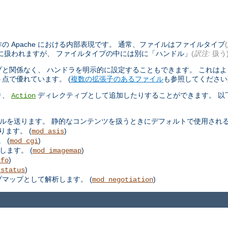
 Apache における内部表現です。 通常、ファイルはファイルタイプ
(
に扱われますが、 ファイルタイプの中には別に「ハンドル」
(
訳注:
扱う
と関係なく、 ハンドラを明示的に設定することもできます。 これは
点で優れています。 (
複数の拡張子のあるファイル
も参照してください
り、
ディレクティブとして追加したりすることができます。 以
Action
ルを送ります。 静的なコンテンツを扱うときにデフォルトで使用される
ります。 (
)
mod_asis
 (
)
mod_cgi
します。 (
)
mod_imagemap
)
nfo
)
_status
プマップとして解析します。 (
)
mod_negotiation