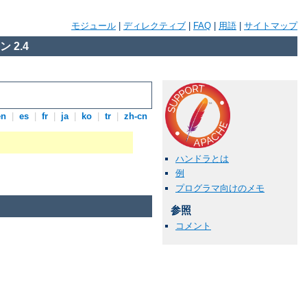
モジュール
|
ディレクティブ
|
FAQ
|
用語
|
サイトマップ
 2.4
en
|
es
|
fr
|
ja
|
ko
|
tr
|
zh-cn
ハンドラとは
例
プログラマ向けのメモ
参照
コメント