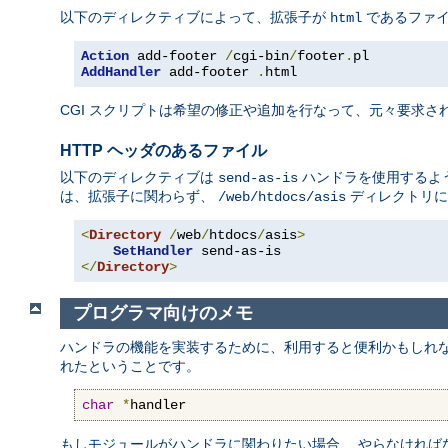
以下のディレクティブによって、拡張子が
であるファ
html
Action
 add-footer 
/
cgi-bin
/
footer
.
AddHandler
 add-footer 
.
html
CGI スクリプトは希望の修正や追加を行なって、元々要求され
HTTP ヘッダのあるファイル
以下のディレクティブは
ハンドラを使用するよう
send-as-is
は、拡張子に関わらず、
ディレクトリに
/web/htdocs/asis
<
Directory
/
web
/
htdocs
/
asis
>
SetHandler
</
Directory
>
プログラマ向けのメモ
ハンドラの機能を実装するために、利用すると便利かもしれ
れたということです。
char
*
handler
もしモジュールがハンドラに関わりたい場合、 やらなければ