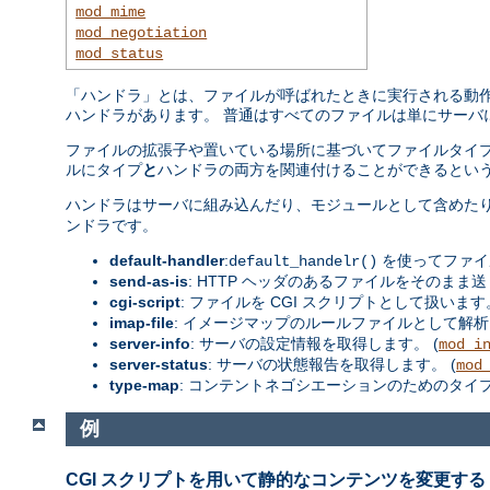
mod_mime
mod_negotiation
mod_status
「ハンドラ」とは、ファイルが呼ばれたときに実行される動作の
ハンドラがあります。 普通はすべてのファイルは単にサーバ
ファイルの拡張子や置いている場所に基づいてファイルタイプ
ルにタイプ
と
ハンドラの両方を関連付けることができるという
ハンドラはサーバに組み込んだり、モジュールとして含めた
ンドラです。
default-handler
:
を使ってファイ
default_handelr()
send-as-is
: HTTP ヘッダのあるファイルをそのまま送
cgi-script
: ファイルを CGI スクリプトとして扱います。
imap-file
: イメージマップのルールファイルとして解析
server-info
: サーバの設定情報を取得します。 (
mod_i
server-status
: サーバの状態報告を取得します。 (
mod
type-map
: コンテントネゴシエーションのためのタイ
例
CGI スクリプトを用いて静的なコンテンツを変更する