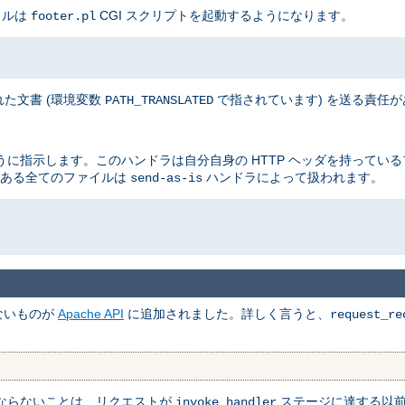
イルは
CGI スクリプトを起動するようになります。
footer.pl
た文書 (環境変数
で指されています) を送る責任
PATH_TRANSLATED
に指示します。このハンドラは自分自身の HTTP ヘッダを持ってい
ある全てのファイルは
ハンドラによって扱われます。
send-as-is
ないものが
Apache API
に追加されました。詳しく言うと、
request_re
ならないことは、リクエストが
ステージに達する以
invoke_handler