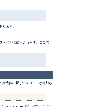
があります。
るファイルに使用されます。ここで
構造体に新しいレコードが追加さ
c
前に
を設定することだ
r->handler