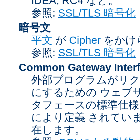
IDEA, RC4 など。
参照:
SSL/TLS 暗号化
暗号文
平文
が
Cipher
をかけ
参照:
SSL/TLS 暗号化
Common Gateway Inter
外部プログラムがリ
にするための ウェブ
タフェースの標準仕様
により定義 されてい
在します。