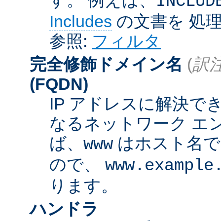
INCLUD
Includes
の文書を 処
参照:
フィルタ
完全修飾ドメイン名
(
訳注
(FQDN)
IP アドレスに解決
なるネットワーク エ
ば、
はホスト名
www
ので、
www.example
ります。
ハンドラ