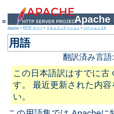
Apach
Apache
>
HTTP サーバ
>
ドキュメンテーション
>
バージョン 2.4
用語
翻訳済み言語
この日本語訳はすでに古
す。 最近更新された内
い。
この用語集では Apach