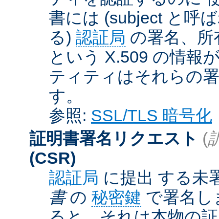
書には (subject と呼
る)
認証局
の署名、所
という X.509 の
ティティはそれらの署
す。
参照:
SSL/TLS 暗号化
証明書署名リクエスト
(
(CSR)
認証局
に提出 する未
書
の
秘密鍵
で署名しま
ると、それは本物の証