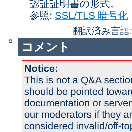
認証証明書の形式。
参照:
SSL/TLS 暗号化
翻訳済み言語
コメント
Notice:
This is not a Q&A sect
should be pointed towar
documentation or serve
our moderators if they a
considered invalid/off-t