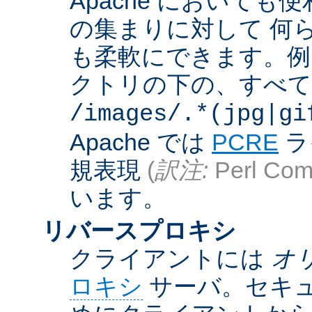
Apache において
の集まりに対して 何
も柔軟にできます。例えば
クトリの下の、すべての .g
/images/.*(jpg|gi
Apache では
PCRE
ラ
規表現
(
訳注:
Perl Comp
います。
リバースプロキシ
クライアントには
オ
ロキシ
サーバ。セキュ