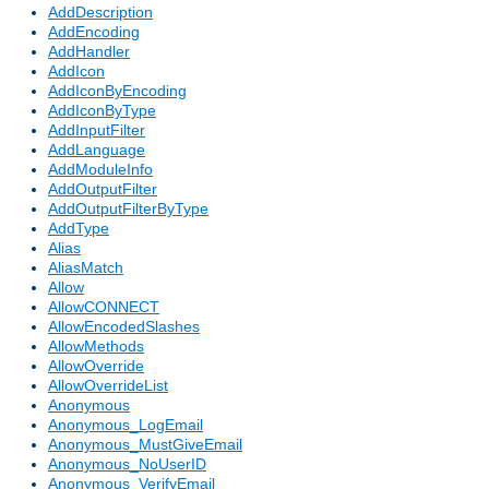
AddDescription
AddEncoding
AddHandler
AddIcon
AddIconByEncoding
AddIconByType
AddInputFilter
AddLanguage
AddModuleInfo
AddOutputFilter
AddOutputFilterByType
AddType
Alias
AliasMatch
Allow
AllowCONNECT
AllowEncodedSlashes
AllowMethods
AllowOverride
AllowOverrideList
Anonymous
Anonymous_LogEmail
Anonymous_MustGiveEmail
Anonymous_NoUserID
Anonymous_VerifyEmail