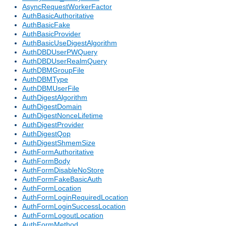
AsyncRequestWorkerFactor
AuthBasicAuthoritative
AuthBasicFake
AuthBasicProvider
AuthBasicUseDigestAlgorithm
AuthDBDUserPWQuery
AuthDBDUserRealmQuery
AuthDBMGroupFile
AuthDBMType
AuthDBMUserFile
AuthDigestAlgorithm
AuthDigestDomain
AuthDigestNonceLifetime
AuthDigestProvider
AuthDigestQop
AuthDigestShmemSize
AuthFormAuthoritative
AuthFormBody
AuthFormDisableNoStore
AuthFormFakeBasicAuth
AuthFormLocation
AuthFormLoginRequiredLocation
AuthFormLoginSuccessLocation
AuthFormLogoutLocation
AuthFormMethod