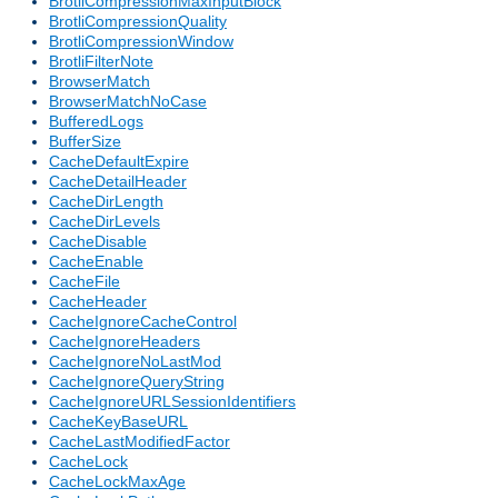
BrotliCompressionMaxInputBlock
BrotliCompressionQuality
BrotliCompressionWindow
BrotliFilterNote
BrowserMatch
BrowserMatchNoCase
BufferedLogs
BufferSize
CacheDefaultExpire
CacheDetailHeader
CacheDirLength
CacheDirLevels
CacheDisable
CacheEnable
CacheFile
CacheHeader
CacheIgnoreCacheControl
CacheIgnoreHeaders
CacheIgnoreNoLastMod
CacheIgnoreQueryString
CacheIgnoreURLSessionIdentifiers
CacheKeyBaseURL
CacheLastModifiedFactor
CacheLock
CacheLockMaxAge