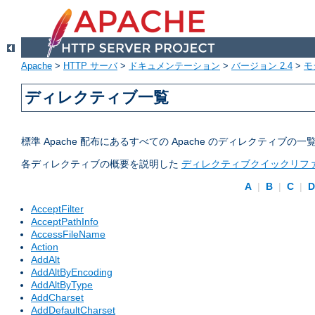
Apache
>
HTTP サーバ
>
ドキュメンテーション
>
バージョン 2.4
>
モ
ディレクティブ一覧
標準 Apache 配布にあるすべての Apache のディレクティ
各ディレクティブの概要を説明した
ディレクティブクイックリフ
A
|
B
|
C
|
AcceptFilter
AcceptPathInfo
AccessFileName
Action
AddAlt
AddAltByEncoding
AddAltByType
AddCharset
AddDefaultCharset