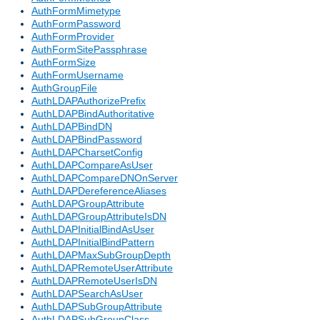
AuthFormMimetype
AuthFormPassword
AuthFormProvider
AuthFormSitePassphrase
AuthFormSize
AuthFormUsername
AuthGroupFile
AuthLDAPAuthorizePrefix
AuthLDAPBindAuthoritative
AuthLDAPBindDN
AuthLDAPBindPassword
AuthLDAPCharsetConfig
AuthLDAPCompareAsUser
AuthLDAPCompareDNOnServer
AuthLDAPDereferenceAliases
AuthLDAPGroupAttribute
AuthLDAPGroupAttributeIsDN
AuthLDAPInitialBindAsUser
AuthLDAPInitialBindPattern
AuthLDAPMaxSubGroupDepth
AuthLDAPRemoteUserAttribute
AuthLDAPRemoteUserIsDN
AuthLDAPSearchAsUser
AuthLDAPSubGroupAttribute
AuthLDAPSubGroupClass