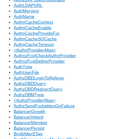
AuthLDAPURL
AuthMerging
AuthName
AuthnCacheContext
AuthnCacheEnable
AuthnCacheProvideFor
AuthnCacheSOCache
AuthnCacheTimeout
<AuthnProviderAlias>
AuthnzFcgiCheckAuthnProvider
AuthnzFcgiDefineProvider
AuthType
AuthUserFile
AuthzDBDLoginToReferer
AuthzDBDQuery
AuthzDBDRedirectQuery
AuthzDBMType
<AuthzProviderAlias>
AuthzSendForbiddenOnFailure
BalancerGrowth
BalancerInherit
BalancerMember
BalancerPersist
BrotliAlterETag