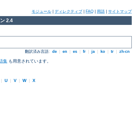
モジュール
|
ディレクティブ
|
FAQ
|
用語
|
サイトマップ
 2.4
翻訳済み言語:
de
|
en
|
es
|
fr
|
ja
|
ko
|
tr
|
zh-cn
語集
も用意されています。
|
U
|
V
|
W
|
X