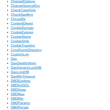
CharsetOptions
CharsetSourceEnc
CheckCaseOnly
CheckSpelling
ChrootDir
ContentDigest
CookieDomain
CookieExpires
CookieName
CookieStyle
CookieTracking
CoreDumpDirectory
CustomLog
Dav
DavDepthInfinity
DavGenericLockDB
DavLockDB
DavMinTimeout
DBDExptime
DBDInitSQL
DBDKeep
DBDMax
DBDMin
DBDParams
DBDPersist