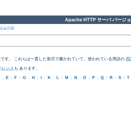
Apache HTTP サーバ バージョン
ジュール
ブの一覧です。 これらは一貫した形式で書かれていて、使われている用語の
用
ァレンス
も あります。
D
|
E
|
F
|
G
|
H
|
I
|
K
|
L
|
M
|
N
|
O
|
P
|
Q
|
R
|
S
|
T