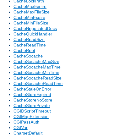
CacheLockPath
CacheMaxExpire
CacheMaxFileSize
CacheMinExpire
CacheMinFileSize
CacheNegotiatedDocs
CacheQuickHandler
CacheReadSize
CacheReadTime
CacheRoot
CacheSocache
CacheSocacheMaxSize
CacheSocacheMaxTime
CacheSocacheMinTime
CacheSocacheReadSize
CacheSocacheReadTime
CacheStaleOnError
CacheStoreExpired
CacheStoreNoStore
CacheStorePrivate
CGIDScriptTimeout
CGIMapExtension
CGIPassAuth
CGIVar
CharsetDefault