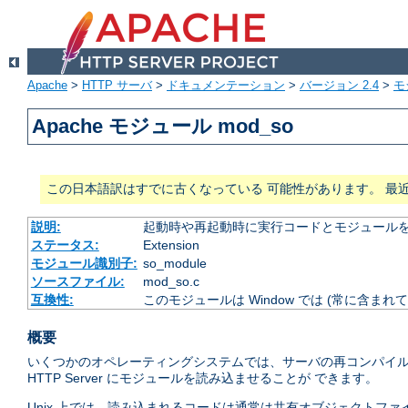
Apache
>
HTTP サーバ
>
ドキュメンテーション
>
バージョン 2.4
>
モ
Apache モジュール mod_so
この日本語訳はすでに古くなっている 可能性があります。 最
説明:
起動時や再起動時に実行コードとモジュール
ステータス:
Extension
モジュール識別子:
so_module
ソースファイル:
mod_so.c
互換性:
このモジュールは Window では (常に含まれて
概要
いくつかのオペレーティングシステムでは、サーバの再コンパイル
HTTP Server にモジュールを読み込ませることが できます。
Unix 上では、読み込まれるコードは通常は共有オブジェクトファイ