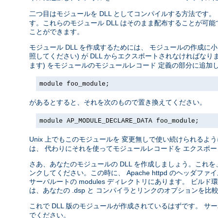
二つ目はモジュールを DLL としてコンパイルする方法です。
す。これらのモジュール DLL はそのまま配布することが可能で、
ことができます。
モジュール DLL を作成するためには、 モジュールの作成
照してください) が DLL からエクスポートされなければな
ます) をモジュールのモジュールレコード 定義の部分に追
module foo_module;
があるとすると、それを次のもので置き換えてください。
module AP_MODULE_DECLARE_DATA foo_module;
Unix 上でもこのモジュールを 変更無しで使い続けられるよう
は、 代わりにそれを使ってモジュールレコードを エクスポ
さあ、あなたのモジュールの DLL を作成しましょう。これを、 li
ンクしてください。この時に、 Apache httpd のヘ
サーバルートの modules ディレクトリにあります。 ビル
は、あなたの .dsp と コンパイラとリンクのオプションを
これで DLL 版のモジュールが作成されているはずです。 サ
でください。