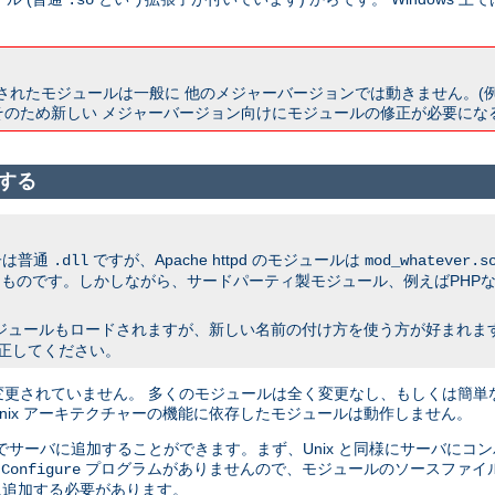
.so
ドされたモジュールは一般に 他のメジャーバージョンでは動きません。(例えば 1.3 
そのため新しい メジャーバージョン向けにモジュールの修正が必要にな
成する
子は普通
ですが、Apache httpd のモジュールは
.dll
mod_whatever.s
ものです。しかしながら、サードパーティ製モジュール、例えばPHPな
ジュールもロードされますが、新しい名前の付け方を使う方が好まれます。 
修正してください。
ndows 間では変更されていません。 多くのモジュールは全く変更なし、もしくは簡単
 Unix アーキテクチャーの機能に依存したモジュールは動作しません。
でサーバに追加することができます。まず、Unix と同様にサーバにコ
る
プログラムがありませんので、モジュールのソースファイルを A
Configure
追加する必要があります。