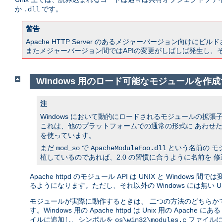
か
です。
.dll
警告
Apache HTTP Server のあるメジャーバージョン向けにビル
またメジャーバージョン間ではAPIの変更がしばしば発生し、
Windows 用のロード可能なモジュールを作
注
Windows において動的にロードされるモジュールの拡張
これは、他のプラットフォームでの通常の形式に あわせた
を使っています。
まだ
で
という名前の モ
mod_so
ApacheModuleFoo.dll
植しているのであれば、2.0 の習慣に合うように名前を 
Apache httpd のモジュール API は UNIX と Wi
るようになります。ただし、それ以外の Windows には無い
モジュールが実際に動作するときは、 二つの方法のどちらか
す。Windows 用の Apache httpd は Unix 用の Apache にあ
イルに追加し、シンボルを
ファイルに
os\win32\modules.c