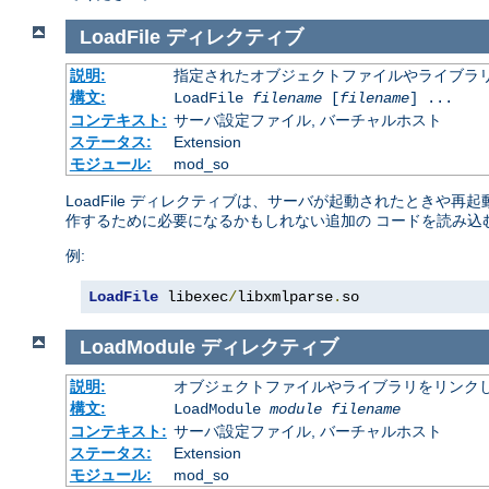
LoadFile
ディレクティブ
説明:
指定されたオブジェクトファイルやライブラ
構文:
LoadFile
filename
[
filename
] ...
コンテキスト:
サーバ設定ファイル, バーチャルホスト
ステータス:
Extension
モジュール:
mod_so
LoadFile ディレクティブは、サーバが起動されたときや
作するために必要になるかもしれない追加の コードを読み込
例:
LoadFile
 libexec
/
libxmlparse
.
so
LoadModule
ディレクティブ
説明:
オブジェクトファイルやライブラリをリンクし
構文:
LoadModule
module filename
コンテキスト:
サーバ設定ファイル, バーチャルホスト
ステータス:
Extension
モジュール:
mod_so