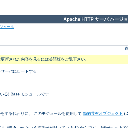
Apache HTTP サーバ バージョン
ジュール
近更新された内容を見るには英語版をご覧下さい。
をサーバにロードする
いる) Base モジュールです
をする代わりに、 このモジュールを使用して
動的共有オブジェクト
(
ル (普通
という拡張子が付いています) からです。 Windows 