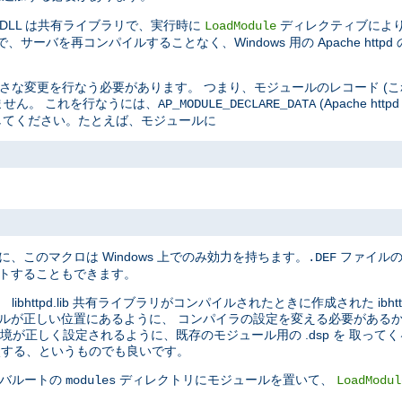
 DLL は共有ライブラリで、実行時に
ディレクティブによ
LoadModule
サーバを再コンパイルすることなく、Windows 用の Apache htt
に小さな変更を行なう必要があります。 つまり、モジュールのレコード (
りません。 これを行なうには、
(Apache h
AP_MODULE_DECLARE_DATA
加してください。たとえば、モジュールに
に、このマクロは Windows 上でのみ効力を持ちます。
ファイルの
.DEF
ートすることもできます。
bhttpd.lib 共有ライブラリがコンパイルされたときに作成された ibhtt
ッダファイルが正しい位置にあるように、 コンパイラの設定を変える必要があ
ド環境が正しく設定されるように、既存のモジュール用の .dsp を 取っ
比較する、というものでも良いです。
ーバルートの
ディレクトリにモジュールを置いて、
modules
LoadModul