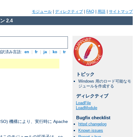
モジュール
|
ディレクティブ
|
FAQ
|
用語
|
サイトマップ
 2.4
翻訳済み言語:
en
|
fr
|
ja
|
ko
|
tr
トピック
Windows 用のロード可能なモ
ジュールを作成する
ディレクティブ
LoadFile
LoadModule
Bugfix checklist
DSO) 機構により、実行時に Apache
httpd changelog
Known issues
上ではこのモジュールの拡張子は
Report a bug