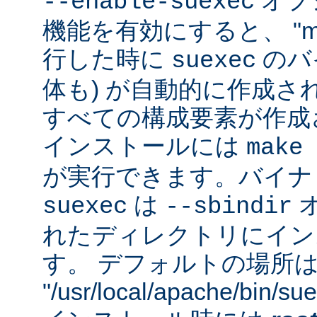
オプシ
--enable-suexec
機能を有効にすると、 "m
行した時に
のバイ
suexec
体も) が自動的に作成さ
すべての構成要素が作成
インストールには
make 
が実行できます。バイナ
は
suexec
--sbindir
れたディレクトリにイン
す。 デフォルトの場所
"/usr/local/apache/bin/