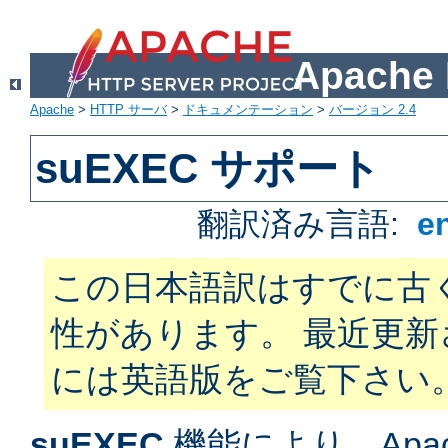
Apach
Apache
>
HTTP サーバ
>
ドキュメンテーション
>
バージョン 2.4
suEXEC サポート
翻訳済み言語:
e
この日本語訳はすでに古
性があります。 最近更
には英語版をご覧下さい
suEXEC
機能により、Apac