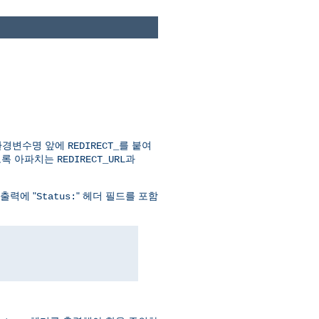
 환경변수명 앞에
를 붙여
REDIRECT_
알도록 아파치는
과
REDIRECT_URL
출력에 "
" 헤더 필드를 포함
Status: