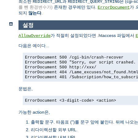
최소한
과
은 (cgi
REDIRECT_URL
REDIRECT_QUERY_STRING
를 뺀 환경변수가)
존재한 경우에만 있다.
가
ErrorDocument
되지
않는다
.
설정
가 적절히 설정되었다면 .htaccess 파일에서
AllowOverride
E
다음은 예이다...
ErrorDocument 500 /cgi-bin/crash-recover
ErrorDocument 500 "Sorry, our script crashed.
ErrorDocument 500 http://xxx/
ErrorDocument 404 /Lame_excuses/not_found.htm
ErrorDocument 401 /Subscription/how_to_subscr
문법은,
ErrorDocument <3-digit-code> <action>
가능한 action은,
출력할 문구. 따옴표 (")를 문구 앞에 붙인다. 뒤에 나
리다이렉션할 외부 URL.
리다이렉션할 내부 URL.