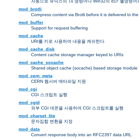
자동으로 유닉스의
명령어나 Win32의
쉘명령어와
ls
dir
mod_brotli
Compress content via Brotli before it is delivered to the 
mod_buffer
Support for request buffering
mod_cache
URI를 키로 사용하여 내용을 캐쉬한다.
mod_cache_disk
Content cache storage manager keyed to URIs
mod_cache_socache
Shared object cache (socache) based storage module fo
mod_cern_meta
CERN 웹서버 메타파일 지원
mod_cgi
CGI 스크립트 실행
mod_cgid
외부 CGI 데몬을 사용하여 CGI 스크립트를 실행
mod_charset_lite
문자집합 변환을 지정
mod_data
Convert response body into an RFC2397 data URL