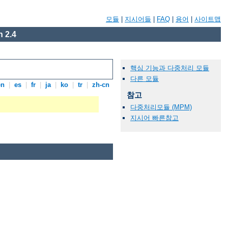
모듈
|
지시어들
|
FAQ
|
용어
|
사이트맵
 2.4
핵심 기능과 다중처리 모듈
다른 모듈
en
|
es
|
fr
|
ja
|
ko
|
tr
|
zh-cn
참고
다중처리모듈 (MPM)
지시어 빠른참고