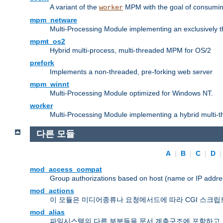
A variant of the
MPM with the goal of consuming
worker
mpm_netware
Multi-Processing Module implementing an exclusively 
mpmt_os2
Hybrid multi-process, multi-threaded MPM for OS/2
prefork
Implements a non-threaded, pre-forking web server
mpm_winnt
Multi-Processing Module optimized for Windows NT.
worker
Multi-Processing Module implementing a hybrid multi-
다른 모듈
A
|
B
|
C
|
D
mod_access_compat
Group authorizations based on host (name or IP addre
mod_actions
이 모듈은 미디어종류나 요청메서드에 따라 CGI 스크립
mod_alias
파일시스템의 다른 부분들을 문서 계층구조에 포함하고,