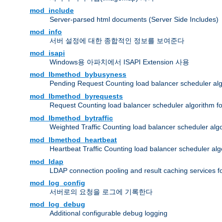
mod_include
Server-parsed html documents (Server Side Includes)
mod_info
서버 설정에 대한 종합적인 정보를 보여준다
mod_isapi
Windows용 아파치에서 ISAPI Extension 사용
mod_lbmethod_bybusyness
Pending Request Counting load balancer scheduler alg
mod_lbmethod_byrequests
Request Counting load balancer scheduler algorithm f
mod_lbmethod_bytraffic
Weighted Traffic Counting load balancer scheduler alg
mod_lbmethod_heartbeat
Heartbeat Traffic Counting load balancer scheduler alg
mod_ldap
LDAP connection pooling and result caching services 
mod_log_config
서버로의 요청을 로그에 기록한다
mod_log_debug
Additional configurable debug logging