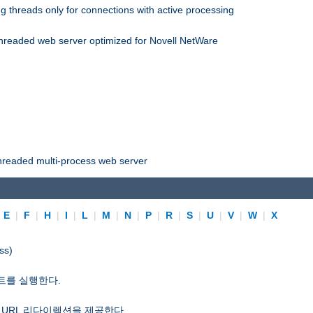
 threads only for connections with active processing
threaded web server optimized for Novell NetWare
threaded multi-process web server
|
E
|
F
|
H
|
I
|
L
|
M
|
N
|
P
|
R
|
S
|
U
|
V
|
W
|
X
ss)
트를 실행한다.
 URL 리다이렉션을 제공한다