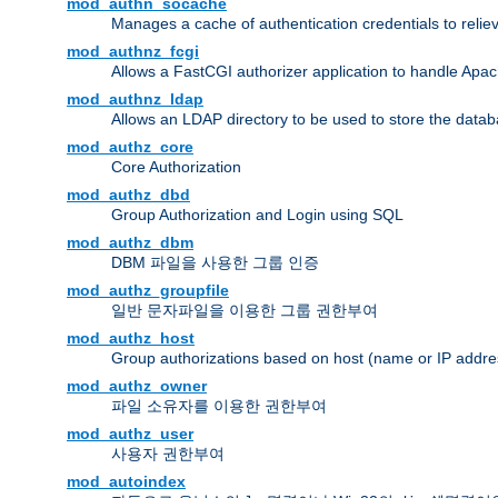
mod_authn_socache
Manages a cache of authentication credentials to reli
mod_authnz_fcgi
Allows a FastCGI authorizer application to handle Apac
mod_authnz_ldap
Allows an LDAP directory to be used to store the datab
mod_authz_core
Core Authorization
mod_authz_dbd
Group Authorization and Login using SQL
mod_authz_dbm
DBM 파일을 사용한 그룹 인증
mod_authz_groupfile
일반 문자파일을 이용한 그룹 권한부여
mod_authz_host
Group authorizations based on host (name or IP addre
mod_authz_owner
파일 소유자를 이용한 권한부여
mod_authz_user
사용자 권한부여
mod_autoindex