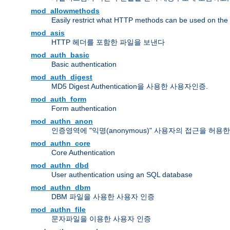
mod_allowmethods
Easily restrict what HTTP methods can be used on the
mod_asis
HTTP 헤더를 포함한 파일을 보낸다
mod_auth_basic
Basic authentication
mod_auth_digest
MD5 Digest Authentication을 사용한 사용자인증.
mod_auth_form
Form authentication
mod_authn_anon
인증영역에 "익명(anonymous)" 사용자의 접근을 허용
mod_authn_core
Core Authentication
mod_authn_dbd
User authentication using an SQL database
mod_authn_dbm
DBM 파일을 사용한 사용자 인증
mod_authn_file
문자파일을 이용한 사용자 인증