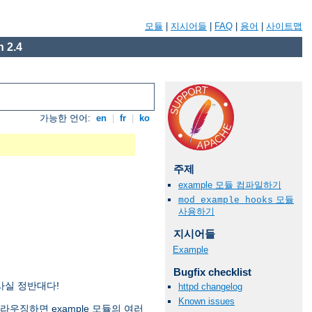
모듈
|
지시어들
|
FAQ
|
용어
|
사이트맵
 2.4
가능한 언어:
en
|
fr
|
ko
주제
example 모듈 컴파일하기
모듈
mod_example_hooks
사용하기
지시어들
Example
Bugfix checklist
 사실 정반대다!
httpd changelog
Known issues
브라우징하면 example 모듈의 여러