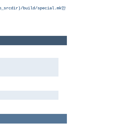
만
p_srcdir)/build/special.mk