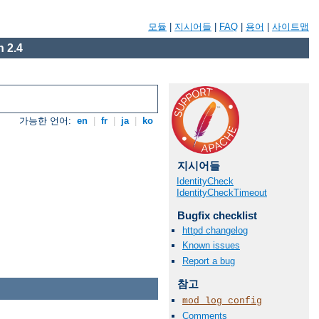
모듈
|
지시어들
|
FAQ
|
용어
|
사이트맵
 2.4
가능한 언어:
en
|
fr
|
ja
|
ko
지시어들
IdentityCheck
IdentityCheckTimeout
Bugfix checklist
httpd changelog
Known issues
Report a bug
참고
mod_log_config
Comments