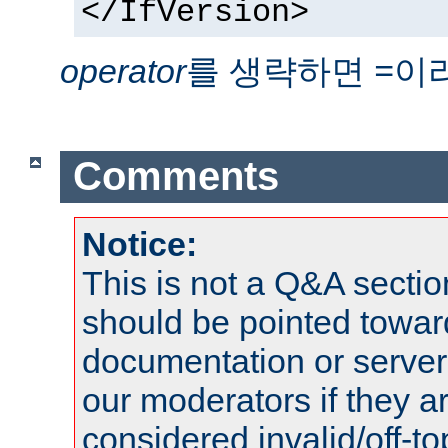
</IfVersion>
operator
를 생략하면
이
=
Comments
Notice:
This is not a Q&A sect
should be pointed towar
documentation or serve
our moderators if they a
considered invalid/off-t