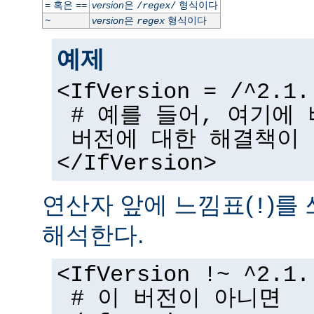
혹은
version
은
형식이다
=
==
/
regex
/
version
은
형식이다
~
regex
예제
<IfVersion = /^2.1.
# 예를 들어, 여기에
버전에 대한 해결책이
</IfVersion>
연산자 앞에 느낌표(
)를
!
해석한다.
<IfVersion !~ ^2.1.
# 이 버전이 아니면