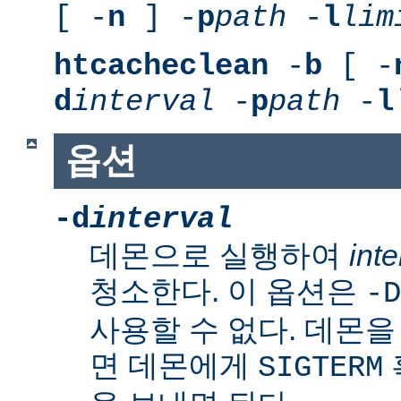
[ -
n
] -
p
path
-
l
lim
htcacheclean
-
b
[ -
d
interval
-
p
path
-
l
옵션
-d
interval
데몬으로 실행하여
inte
청소한다. 이 옵션은
-D
사용할 수 없다. 데몬
면 데몬에게
SIGTERM