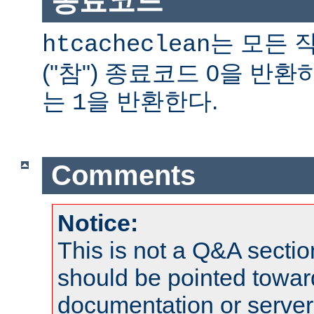
종료코드
는 모든 
htcacheclean
("참") 종료코드 0을 반
는
을 반환한다.
1
Comments
Notice:
This is not a Q&A sect
should be pointed towar
documentation or serve