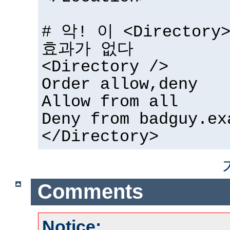
# 악! 이 <Directo
효과가 없다
<Directory />
Order allow,deny
Allow from all
Deny from badguy.ex
</Directory>
Comments
Notice: