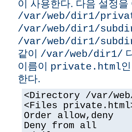
이 사용한다. 다음 설정을 
/var/web/dir1/priva
/var/web/dir1/subdi
/var/web/dir1/subdi
같이
디
/var/web/dir1/
이름이
인
private.html
한다.
<Directory /var/web
<Files private.html
Order allow,deny
Deny from all