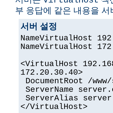
VirtualHost
부 응답에 같은 내용을 서
서버 설정
NameVirtualHost 192
NameVirtualHost 172
<VirtualHost 192.16
172.20.30.40>
DocumentRoot /www/
ServerName server.
ServerAlias server
</VirtualHost>