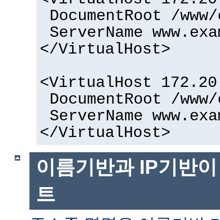
DocumentRoot /www/
ServerName www.exa
</VirtualHost>
<VirtualHost 172.20
DocumentRoot /www/
ServerName www.exa
</VirtualHost>
이름기반과 IP기반이
트