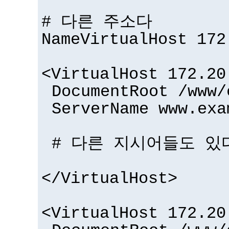
# 다른 주소다
NameVirtualHost 172
<VirtualHost 172.20
DocumentRoot /www/
ServerName www.exa
# 다른 지시어들도 있다
</VirtualHost>
<VirtualHost 172.20