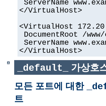
ServerName www.exa
</VirtualHost>
<VirtualHost 172.20
DocumentRoot /www/
ServerName www.exa
</VirtualHost>
가상호스
_default_
모든 포트에 대한
_de
트