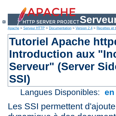
Serveu
Apache
>
Serveur HTTP
>
Documentation
>
Version 2.4
>
Recettes et t
Tutoriel Apache http
Introduction aux "In
Serveur" (Server Sid
SSI)
Langues Disponibles:
e
Les SSI permettent d'ajout