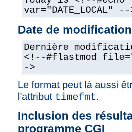
Today is <!--#echo
var="DATE_LOCAL" --
Date de modification
Dernière modificati
<!--#flastmod file=
->
Le format peut là aussi êt
l'attribut
.
timefmt
Inclusion des résult
programme CGI