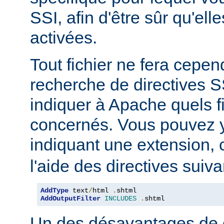
SSI, afin d'être sûr qu'ell
activées.
Tout fichier ne fera cepen
recherche de directives 
indiquer à Apache quels f
concernés. Vous pouvez y
indiquant une extension
l'aide des directives suiva
AddType
 text
/
html 
.
AddOutputFilter
INCLUDES
.
shtml
Un des désavantages de 