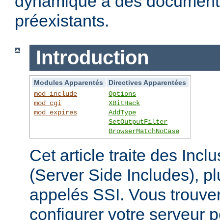
dynamique à des documen
préexistants.
Introduction
Modules Apparentés
Directives Apparentées
mod_include
Options
mod_cgi
XBitHack
mod_expires
AddType
SetOutputFilter
BrowserMatchNoCase
Cet article traite des Inc
(Server Side Includes),
appelés SSI. Vous trouver
configurer votre serveur p