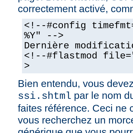
correctement activé, comm
<!--#config timefmt
%Y" -->
Dernière modificati
<!--#flastmod file=
>
Bien entendu, vous deve
par le nom du
ssi.shtml
faites référence. Ceci ne 
vous recherchez un morc
générique que vous pourr