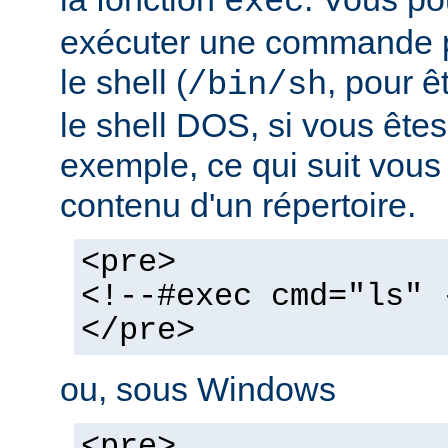
exec
exécuter une commande pa
le shell (
, pour ê
/bin/sh
le shell DOS, si vous ête
exemple, ce qui suit vous 
contenu d'un répertoire.
<pre>
<!--#exec cmd="ls" 
</pre>
ou, sous Windows
<pre>