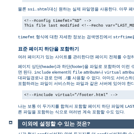
물론
대신 원하는 실제 파일명을 사용한다. 아무 
ssi.shtml
<!--#config timefmt="%D" -->
This file last modified <!--#echo var="LAST_M
형식에 대한 자세한 정보는 검색엔진에서
timefmt
strftime
표준 페이지 하단을 포함하기
여러 페이지가 있는 사이트를 관리한다면 페이지 전체를 수정하
페이지 상단(header)과 하단(footer)을 파일로 포함하여 이
면 된다.
element의
attribute나
attr
include
file
virtual
대파일경로나 경로 안에 ../를 사용할 수 없다. 아마도 서비스하
포함하려는 파일이 서비스하는 파일과 같은 서버에 있어야 한다
<!--#include virtual="/footer.html" -->
나는 보통 이 두가지를 합쳐서 포함할 페이지 하단 파일에
LAS
른 파일을 포함하는 식으로 여러번 계속 포함할 수도 있다.
이외에 설정할 수 있는 것은?
시간 형식
(설정) 외에 두가지를 더
(설정)할 수