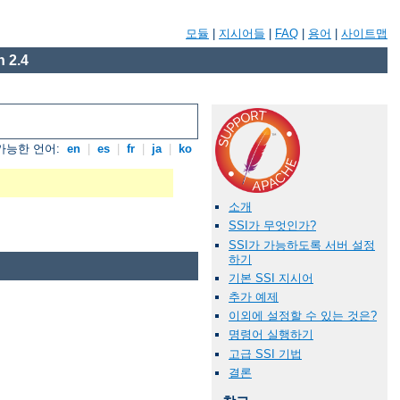
모듈
|
지시어들
|
FAQ
|
용어
|
사이트맵
 2.4
가능한 언어:
en
|
es
|
fr
|
ja
|
ko
소개
SSI가 무엇인가?
SSI가 가능하도록 서버 설정
하기
기본 SSI 지시어
추가 예제
이외에 설정할 수 있는 것은?
명령어 실행하기
고급 SSI 기법
결론