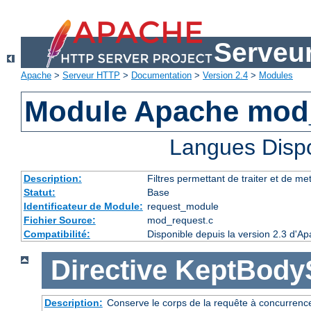
Serveu
Apache
>
Serveur HTTP
>
Documentation
>
Version 2.4
>
Modules
Module Apache mod
Langues Disp
Description:
Filtres permettant de traiter et de m
Statut:
Base
Identificateur de Module:
request_module
Fichier Source:
mod_request.c
Compatibilité:
Disponible depuis la version 2.3 d'A
Directive
KeptBody
Description:
Conserve le corps de la requête à concurrence 