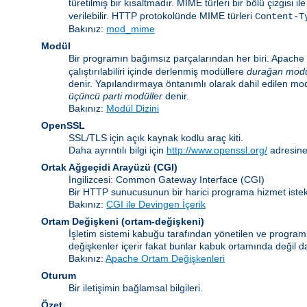
türetilmiş bir kısaltmadır. MIME türleri bir bölü çizgisi i
verilebilir. HTTP protokolünde MIME türleri
Content-T
Bakınız:
mod_mime
Modül
Bir programın bağımsız parçalarından her biri. Apache i
çalıştırılabiliri içinde derlenmiş modüllere
durağan modü
denir. Yapılandırmaya öntanımlı olarak dahil edilen mo
üçüncü parti modüller
denir.
Bakınız:
Modül Dizini
OpenSSL
SSL/TLS için açık kaynak kodlu araç kiti.
Daha ayrıntılı bilgi için
http://www.openssl.org/
adresine
Ortak Ağgeçidi Arayüzü
(CGI)
İngilizcesi: Common Gateway Interface (CGI)
Bir HTTP sunucusunun bir harici programa hizmet istekl
Bakınız:
CGI ile Devingen İçerik
Ortam Değişkeni
(ortam-değişkeni)
İşletim sistemi kabuğu tarafından yönetilen ve programla
değişkenler içerir fakat bunlar kabuk ortamında değil da
Bakınız:
Apache Ortam Değişkenleri
Oturum
Bir iletişimin bağlamsal bilgileri.
Özet