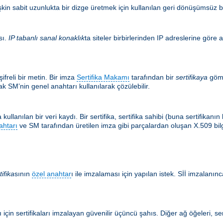
şkin sabit uzunlukta bir dizge üretmek için kullanılan geri dönüşümsüz bir
sı.
IP tabanlı sanal konaklık
ta siteler birbirlerinden IP adreslerine göre a
ifreli bir metin. Bir imza
Sertifika Makamı
tarafından bir
sertifikaya
göm
k SM’nin genel anahtarı kullanılarak çözülebilir.
kullanılan bir veri kaydı. Bir sertifika, sertifika sahibi (buna sertifikan
ahtarı
ve SM tarafından üretilen imza gibi parçalardan oluşan X.509 bilgis
tifika
sının
özel anahtar
ı ile imzalaması için yapılan istek. Sİİ imzalanınca
için sertifikaları imzalayan güvenilir üçüncü şahıs. Diğer ağ öğeleri, ser