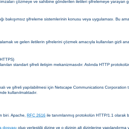
 imzaları çözmeye ve sahibine gönderilen iletileri şifrelemeye yarayan g
ldığı bakışımsız şifreleme sistemlerinin konusu veya uygulaması. Bu amaç
zalamak ve gelen iletilerin şifrelerini çözmek amacıyla kullanılan gizli an
 (HTTPS)
lanılan standart şifreli iletişim mekanizmasıdır. Aslında HTTP protokol
amalı ve şifreli yapılabilmesi için Netscape Communications Corporatio
nde kullanılmaktadır.
n biri. Apache,
RFC 2616
ile tanımlanmış protokolün HTTP/1.1 olarak b
a dosyası
olup yerleştiği dizine ve o dizinin alt dizinlerine yapılandır