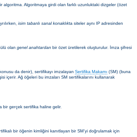
 algoritma. Algoritmaya girdi olan farklı uzunluktaki dizgeler (özet
yrılırken,
isim tabanlı sanal konaklık
ta siteler aynı IP adresinden
ülü olan
genel anahtardan
bir özet üretilerek oluşturulur. İmza şifresi
ın konusu da denir), sertifikayı imzalayan
Sertifika Makamı
(SM) (buna
i içerir. Ağ öğeleri bu imzaları SM sertifikalarını kullanarak
 bir gerçek sertifika haline gelir.
tifikalı bir öğenin kimliğini kanıtlayan bir SM’yi doğrulamak için