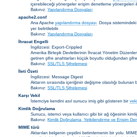
içerebileceği yönergeler erişim denetleme yönergeleri ile
Bakınız:
Yapılandırma Dosyaları
apache2.conf
Ana Apache
yapılandırma dosyası
. Dosya sistemindeki
yer belirtilebilir.
Bakınız:
Yapılandırma Dosyaları
İhracat Engelli
İngilizcesi: Export-Crippled
Amerika Birleşik Devletlerinin İhracat Yönetim Düzenleme
getiren şifre anahtarları küçük boyutlu olduğundan şifrele
Bakınız:
SSL/TLS Şifrelemesi
İleti Özeti
İngilizcesi: Message Digest
Aktarım sırasında içeriğinin değişme olasılığı bulunan bir
Bakınız:
SSL/TLS Şifrelemesi
Karşı Vekil
İstemciye kendini
asıl sunucu
imiş gibi gösteren bir
veki
Kimlik Doğrulama
Sunucu, istemci veya kullanıcı gibi bir ağ öğesinin kiml
Bakınız:
Kimlik Doğrulama, Yetkilendirme ve Erişim De
MIME türü
Aktarılan belgenin çeşidini betimlemenin bir yolu. MIME