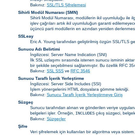
Bakınız:
SSL/TLS Şifrelemesi
Sihirli Modül Numarası
(
SMN
)
Sihirli Modül Numarası, modüllerin ikil uyumluluğu ile 
işlev çağrıları artık ikil uyumluluğun garanti edilemeye
üçüncü parti modüllerin en azından yeniden derlenmesi
SSLeay
Eric A. Young tarafından geliştirilmiş özgün SSL/TLS g
Sunucu Adı Belirtimi
İngilizcesi: Server Name Indication
(SNI)
İlk SSL uzlaşımı sırasında istenen sunucu isminin akta
bir şekilde seçebilmesi sağlanmıştır. Bu özellik RFC 3
Bakınız:
SSL SSS
ve
RFC 3546
Sunucu Taraflı İçerik Yerleştirme
İngilizcesi: Server Side Includes
(SSI)
İşlem yönergelerini HTML dosyalara gömme tekniği.
Bakınız:
Sunucu Taraflı İçerik Yerleştirmeye Giriş
Süzgeç
Sunucu tarafından alınan ve gönderilen veriye uygulanan
belgeleri işler. Örneğin,
çıkış süzgeci, belgel
INCLUDES
Bakınız:
Süzgeçler
Şifre
Veri şifrelemek için kullanılan bir algoritma veya siste