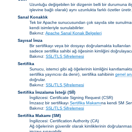
Uzunluğu değişebilen bir dizgenin belli bir durumuna ili
işlevine bağlı olarak) aynı uzunlukta farklı özetler üretir.
Sanal Konaklık
Tek bir Apache sunucusundan çok sayıda site sunulma
kendi isimleriyle sunulabilirler.
Bakınız:
Apache Sanal Konak Belgeleri
Sayısal İmza
Bir sertifikayı veya bir dosyayı doğrulamakta kullanılan ş
sadece
sertifika
sahibi ağ öğesinin kimliğini doğrulayaca
Bakınız:
SSL/TLS Şifrelemesi
Sertifika
Sunucu, istemci gibi ağ öğelerinin kimliğini kanıtlamakta 
sertifika yayıncısı da denir), sertifika sahibinin
genel an
doğrular.
Bakınız:
SSL/TLS Şifrelemesi
Sertifika İmzalama İsteği
(Sİİ)
İngilizcesi: Certificate Signing Request (CSR)
İmzasız bir sertifikayı
Sertifika Makamı
na kendi SM
Ser
Bakınız:
SSL/TLS Şifrelemesi
Sertifika Makamı
(SM)
İngilizcesi: Certification Authority (CA)
Ağ öğelerinin güvenilir olarak kimliklerinin doğrulanması 
imzayı sınayabilir.