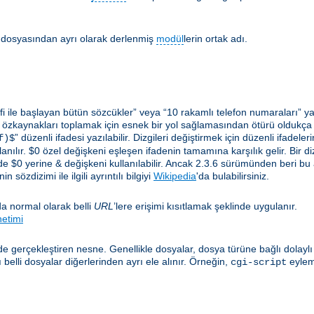
lir dosyasından ayrı olarak derlenmiş
modül
lerin ortak adı.
i ile başlayan bütün sözcükler” veya “10 rakamlı telefon numaraları” ya 
 özkaynakları toplamak için esnek bir yol sağlamasından ötürü oldukça yar
” düzenli ifadesi yazılabilir. Dizgileri değiştirmek için düzenli ifadel
f)$
anılır. $0 özel değişkeni eşleşen ifadenin tamamına karşılık gelir. Bir diz
e $0 yerine & değişkeni kullanılabilir. Ancak 2.3.6 sürümünden beri bu
 sözdizimi ile ilgili ayrıntılı bilgiyi
Wikipedia
'da bulabilirsiniz.
a normal olarak belli
URL
’lere erişimi kısıtlamak şeklinde uygulanır.
netimi
e gerçekleştiren nesne. Genellikle dosyalar, dosya türüne bağlı dolayl
elli dosyalar diğerlerinden ayrı ele alınır. Örneğin,
eylem
cgi-script