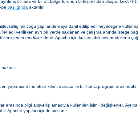
le ayrılmış bir ana ve bir alt belge türünün birleşiminden oluşur.
text/ht
başlığında
aktarılır.
ype
şlevselliğinin çoğu yapılandırmaya dahil edilip edilmeyeceğine kullanıc
ller
adı verilirken ayrı bir yerde saklanan ve çalışma anında isteğe ba
düllere
temel modüller
denir. Apache için kullanılabilecek modüllerin
 bakınız.
eri yapmasını mümkün kılan, sunucu ile bir harici program arasındaki b
r arasında bilgi alışverişi amacıyla kullanılan isimli değişkenler. Ayrı
hili Apache yapıları içinde saklanır.