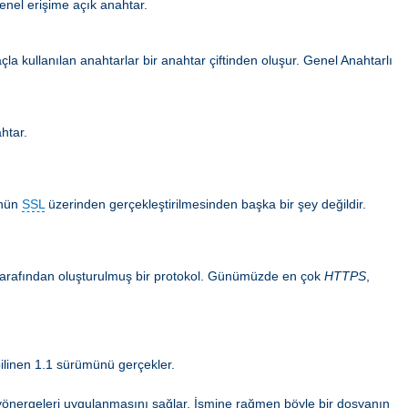
enel erişime açık anahtar.
la kullanılan anahtarlar bir anahtar çiftinden oluşur. Genel Anahtarlı
ahtar.
ünün
SSL
üzerinden gerçekleştirilmesinden başka bir şey değildir.
n tarafından oluşturulmuş bir protokol. Günümüzde en çok
HTTPS
,
ilinen 1.1 sürümünü gerçekler.
ma yönergeleri uygulanmasını sağlar. İsmine rağmen böyle bir dosyanın