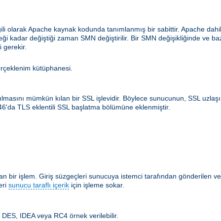
ilgili olarak Apache kaynak kodunda tanımlanmış bir sabittir. Apache d
ceği kadar değiştiği zaman SMN değiştirilir. Bir SMN değişikliğinde ve b
 gerekir.
erçeklenim kütüphanesi.
rılmasını mümkün kılan bir SSL işlevidir. Böylece sunucunun, SSL uzlaş
546'da TLS eklentili SSL başlatma bölümüne eklenmiştir.
 bir işlem. Giriş süzgeçleri sunucuya istemci tarafından gönderilen ver
eri
sunucu taraflı içerik
için işleme sokar.
m. DES, IDEA veya RC4 örnek verilebilir.