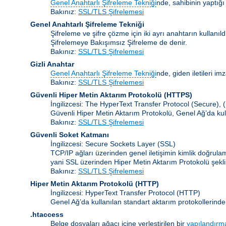
Genel Anahtarlı Şifreleme Tekniği
nde, sahibinin yaptığı
Bakınız:
SSL/TLS Şifrelemesi
Genel Anahtarlı Şifreleme Tekniği
Şifreleme ve şifre çözme için iki ayrı anahtarın kullanı
Şifrelemeye Bakışımsız Şifreleme de denir.
Bakınız:
SSL/TLS Şifrelemesi
Gizli Anahtar
Genel Anahtarlı Şifreleme Tekniği
nde, giden iletileri im
Bakınız:
SSL/TLS Şifrelemesi
Güvenli Hiper Metin Aktarım Protokolü (HTTPS)
İngilizcesi: The HyperText Transfer Protocol (Secure),
Güvenli Hiper Metin Aktarım Protokolü, Genel Ağ’da kul
Bakınız:
SSL/TLS Şifrelemesi
Güvenli Soket Katmanı
İngilizcesi: Secure Sockets Layer
(SSL)
TCP/IP ağları üzerinden genel iletişimin kimlik doğrul
yani SSL üzerinden Hiper Metin Aktarım Protokolü şekli
Bakınız:
SSL/TLS Şifrelemesi
Hiper Metin Aktarım Protokolü
(HTTP)
İngilizcesi: HyperText Transfer Protocol (HTTP)
Genel Ağ’da kullanılan standart aktarım protokollerinde
.htaccess
Belge dosyaları ağacı içine yerleştirilen bir
yapılandırm