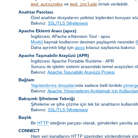
ve
örnek verilebilir.
mod_autoindex
mod_include
Anahtar Parolası
Özel anahtar dosyalarını yetkisiz kişilerden koruyan s
Bakınız:
SSL/TLS Şifrelemesi
Apache Eklenti Aracı
(apxs)
İngilizcesi: APache eXtension Tool - apxs
Modül
kaynak kodlarının devinen paylaşımlı nesneler (
Daha ayrıntılı bilgi için
kılavuz sayfasına bakınız.
apxs
Apache Taşınabilir Arayüzü
(APR)
İngilizcesi: Apache Portable Runtime - APR
Sunucu ile işletim sistemi arasındaki temel arayüzleri
Bakınız:
Apache Taşınabilir Arayüzü Projesi
Bağlam
Yapılandırma dosyaları
nda sadece belli türdeki
yönerg
Bakınız:
Apache Yönergelerini Açıklamak için Kullanılan
Bakışımlı Şifreleme Tekniği
Şifreleme ve şifre çözme için tek bir anahtarın kullanıldı
Bakınız:
SSL/TLS Şifrelemesi
Başlık
Bir
HTTP
isteğinin parçası olarak, gönderilen yanıtta as
CONNECT
Ham veri kanallarını HTTP üzerinden yönlendirmek için