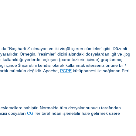
da “Baş harfi Z olmayan ve iki virgül içeren cümleler” gibi. Düzenli
arlıdır. Örneğin, “resimler” dizini altındaki dosyalardan .gif ve .jpg
erin kullanıldığı yerlerde, eşleşen (parantezlerin içinde) gruplanmış
gi içinde $ işaretini kendisi olarak kullanmak isterseniz önüne bir \
 artık mümkün değildir. Apache,
PCRE
kütüphanesi ile sağlanan Perl
ı eylemcilere sahiptir. Normalde tüm dosyalar sunucu tarafından
cisi dosyaları
CGI
’ler tarafından işlenebilir hale getirmek üzere