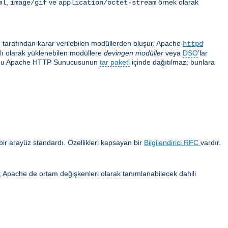
,
ve
örnek olarak
ml
image/gif
application/octet-stream
ı tarafından karar verilebilen modüllerden oluşur. Apache
httpd
ğlı olarak yüklenebilen modüllere
devingen modüller
veya
DSO
’lar
 çoğu Apache HTTP Sunucusunun
tar paketi
içinde dağıtılmaz; bunlara
ir arayüz standardı. Özellikleri kapsayan bir
Bilgilendirici RFC
vardır.
ca, Apache de ortam değişkenleri olarak tanımlanabilecek dahili