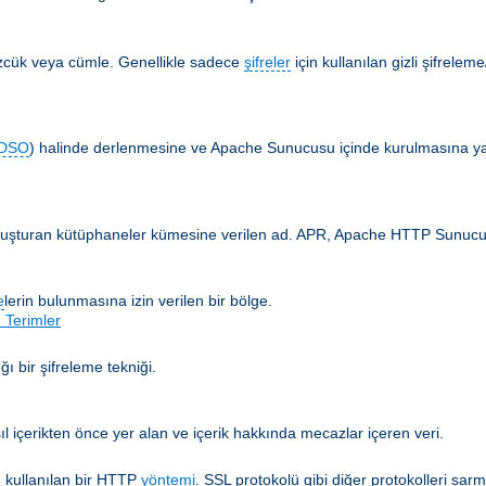
özcük veya cümle. Genellikle sadece
şifreler
için kullanılan gizli şifrelem
DSO
) halinde derlenmesine ve Apache Sunucusu içinde kurulmasına yar
 oluşturan kütüphaneler kümesine verilen ad. APR, Apache HTTP Sunucusun
e
lerin bulunmasına izin verilen bir bölge.
 Terimler
ğı bir şifreleme tekniği.
ıl içerikten önce yer alan ve içerik hakkında mecazlar içeren veri.
 kullanılan bir HTTP
yöntemi
. SSL protokolü gibi diğer protokolleri sarm