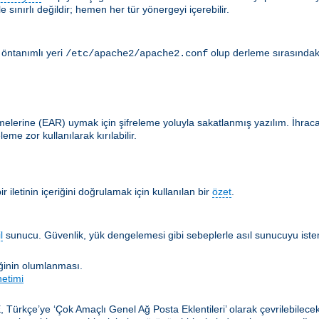
 sınırlı değildir; hemen her tür yönergeyi içerebilir.
 öntanımlı yeri
olup derleme sırasındak
/etc/apache2/apache2.conf
lerine (EAR) uymak için şifreleme yoluyla sakatlanmış yazılım. İhracat en
me zor kullanılarak kırılabilir.
 iletinin içeriğini doğrulamak için kullanılan bir
özet
.
l
sunucu. Güvenlik, yük dengelemesi gibi sebeplerle asıl sunucuyu istemc
iğinin olumlanması.
netimi
, Türkçe’ye ‘Çok Amaçlı Genel Ağ Posta Eklentileri’ olarak çevrilebilec