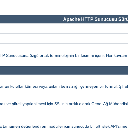
Apache HTTP Sunucusu Sürü
ucusuna özgü ortak terminolojinin bir kısmını içerir. Her kavram ile il
an kurallar kümesi veya anlam belirsizliği içermeyen bir formül. Şifrel
alı ve şifreli yapılabilmesi için SSL’nin ardılı olarak Genel Ağ Mühendi
 tamamen değerlendiren modüller için sunucuda bir alt istek API'si mevc