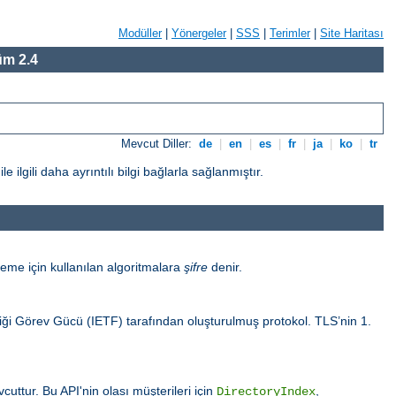
Modüller
|
Yönergeler
|
SSS
|
Terimler
|
Site Haritası
m 2.4
Mevcut Diller:
de
|
en
|
es
|
fr
|
ja
|
ko
|
tr
gili daha ayrıntılı bilgi bağlarla sağlanmıştır.
eme için kullanılan algoritmalara
şifre
denir.
sliği Görev Gücü (IETF) tarafından oluşturulmuş protokol. TLS’nin 1.
uttur. Bu API'nin olası müşterileri için
,
DirectoryIndex