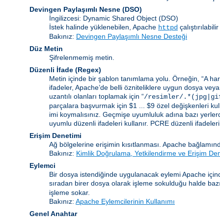
Devingen Paylaşımlı Nesne
(DSO)
İngilizcesi: Dynamic Shared Object (DSO)
İstek halinde yüklenebilen, Apache
çalıştırılabi
httpd
Bakınız:
Devingen Paylaşımlı Nesne Desteği
Düz Metin
Şifrelenmemiş metin.
Düzenli İfade
(Regex)
Metin içinde bir şablon tanımlama yolu. Örneğin, “A harf
ifadeler, Apache’de belli özniteliklere uygun dosya veya
uzantılı olanları toplamak için “
/resimler/.*(jpg|gi
parçalara başvurmak için $1 ... $9 özel değişkenleri kull
imi koymalısınız. Geçmişe uyumluluk adına bazı yerlerd
uyumlu düzenli ifadeleri kullanır. PCRE düzenli ifadelerinin
Erişim Denetimi
Ağ bölgelerine erişimin kısıtlanması. Apache bağlamınd
Bakınız:
Kimlik Doğrulama, Yetkilendirme ve Erişim De
Eylemci
Bir dosya istendiğinde uygulanacak eylemi Apache içind
sıradan birer dosya olarak işleme sokulduğu halde bazı b
işleme sokar.
Bakınız:
Apache Eylemcilerinin Kullanımı
Genel Anahtar