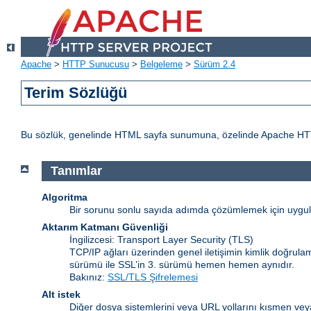
Apache
>
HTTP Sunucusu
>
Belgeleme
>
Sürüm 2.4
Terim Sözlüğü
Bu sözlük, genelinde HTML sayfa sunumuna, özelinde Apache HTTP Sun
Tanımlar
Algoritma
Bir sorunu sonlu sayıda adımda çözümlemek için uygulan
Aktarım Katmanı Güvenliği
İngilizcesi: Transport Layer Security
(TLS)
TCP/IP ağları üzerinden genel iletişimin kimlik doğrulam
sürümü ile SSL’in 3. sürümü hemen hemen aynıdır.
Bakınız:
SSL/TLS Şifrelemesi
Alt istek
Diğer dosya sistemlerini veya URL yollarını kısmen veya