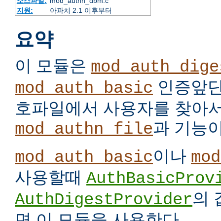
소스파일:
mod_authn_dbm.c
지원:
아파치 2.1 이후부터
요약
이 모듈은
mod_auth_dige
인증앞단
mod_auth_basic
호파일에서 사용자를 찾아서
과 기능이
mod_authn_file
이나
mod_auth_basic
mod
사용할때
AuthBasicProv
의
AuthDigestProvider
면 이 모듈을 사용한다.