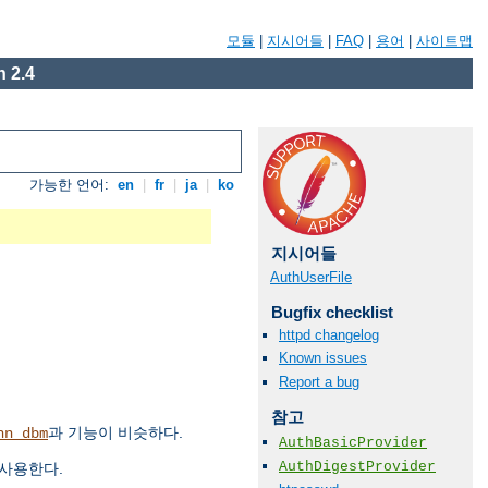
모듈
|
지시어들
|
FAQ
|
용어
|
사이트맵
 2.4
가능한 언어:
en
|
fr
|
ja
|
ko
지시어들
AuthUserFile
Bugfix checklist
httpd changelog
Known issues
Report a bug
참고
과 기능이 비슷하다.
hn_dbm
AuthBasicProvider
AuthDigestProvider
 사용한다.