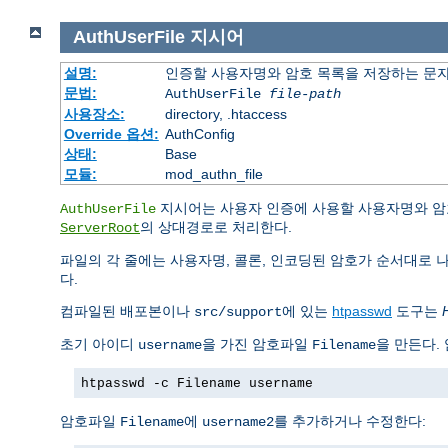
AuthUserFile
지시어
설명:
인증할 사용자명와 암호 목록을 저장하는 문
문법:
AuthUserFile
file-path
사용장소:
directory, .htaccess
Override 옵션:
AuthConfig
상태:
Base
모듈:
mod_authn_file
지시어는 사용자 인증에 사용할 사용자명와 암
AuthUserFile
의 상대경로로 처리한다.
ServerRoot
파일의 각 줄에는 사용자명, 콜론, 인코딩된 암호가 순서대로 
다.
컴파일된 배포본이나
에 있는
htpasswd
도구는
src/support
초기 아이디
을 가진 암호파일
을 만든다.
username
Filename
htpasswd -c Filename username
암호파일
에
를 추가하거나 수정한다:
Filename
username2