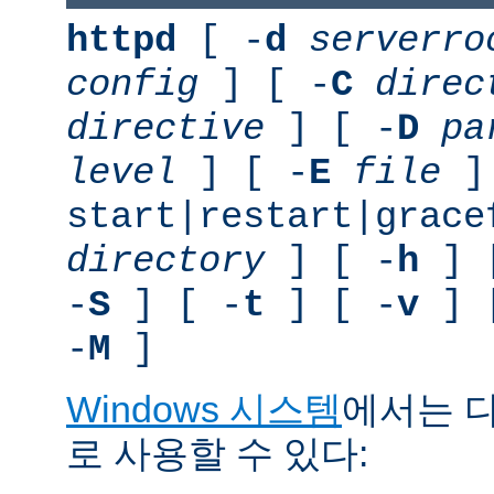
httpd
[ -
d
serverro
config
] [ -
C
direc
directive
] [ -
D
pa
level
] [ -
E
file
]
start|restart|grace
directory
] [ -
h
] 
-
S
] [ -
t
] [ -
v
] 
-
M
]
Windows 시스템
에서는 
로 사용할 수 있다: