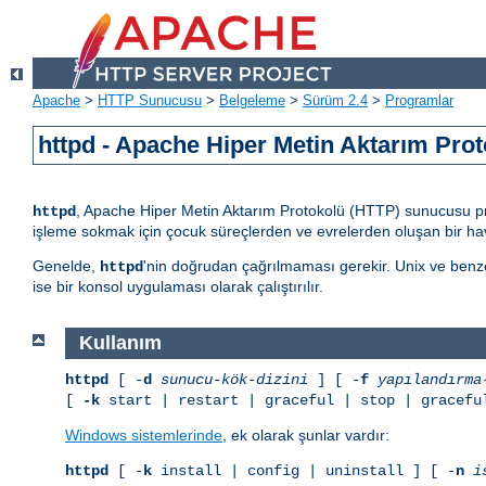
Apache
>
HTTP Sunucusu
>
Belgeleme
>
Sürüm 2.4
>
Programlar
httpd - Apache Hiper Metin Aktarım Pr
, Apache Hiper Metin Aktarım Protokolü (HTTP) sunucusu progr
httpd
işleme sokmak için çocuk süreçlerden ve evrelerden oluşan bir hav
Genelde,
'nin doğrudan çağrılmaması gerekir. Unix ve benz
httpd
ise bir konsol uygulaması olarak çalıştırılır.
Kullanım
httpd
[ -
d
sunucu-kök-dizini
] [ -
f
yapılandırma
[
-k
start | restart | graceful | stop | gracefu
Windows sistemlerinde
, ek olarak şunlar vardır:
httpd
[ -
k
install | config | uninstall ] [ -
n
i