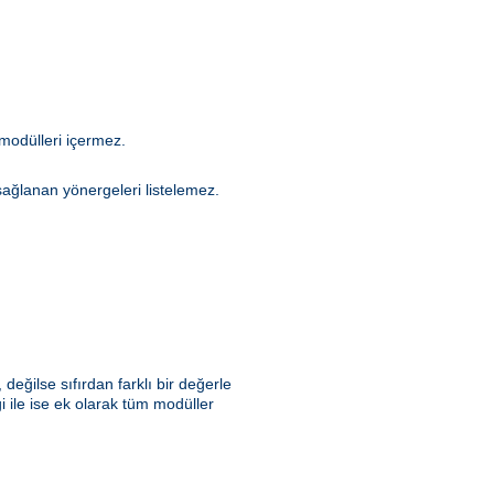
modülleri içermez.
sağlanan yönergeleri listelemez.
değilse sıfırdan farklı bir değerle
 ile ise ek olarak tüm modüller