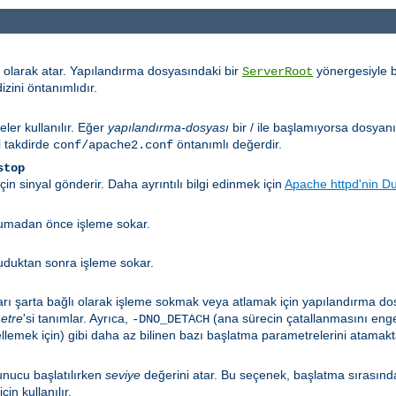
 olarak atar. Yapılandırma dosyasındaki bir
yönergesiyle b
ServerRoot
izini öntanımlıdır.
eler kullanılır. Eğer
yapılandırma-dosyası
bir / ile başlamıyorsa dosyan
i takdirde
öntanımlı değerdir.
conf/apache2.conf
stop
n sinyal gönderir. Daha ayrıntılı bilgi edinmek için
Apache httpd'nin D
okumadan önce işleme sokar.
kuduktan sonra işleme sokar.
arı şarta bağlı olarak işleme sokmak veya atlamak için yapılandırma do
etre
'si tanımlar. Ayrıca,
(ana sürecin çatallanmasını enge
-DNO_DETACH
emek için) gibi daha az bilinen bazı başlatma parametrelerini atamakta 
nucu başlatılırken
seviye
değerini atar. Bu seçenek, başlatma sırasınd
çin kullanılır.