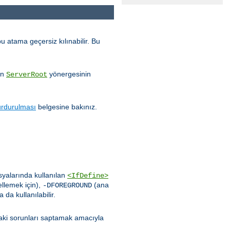
u atama geçersiz kılınabilir. Bu
ın
yönergesinin
ServerRoot
urdurulması
belgesine bakınız.
syalarında kullanılan
<IfDefine>
llemek için),
(ana
-DFOREGROUND
da kullanılabilir.
aki sorunları saptamak amacıyla