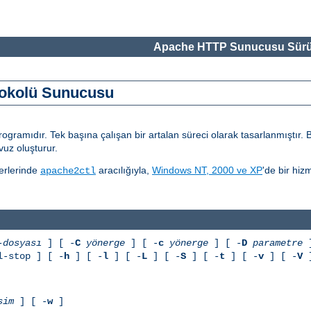
Apache HTTP Sunucusu Sürü
otokolü Sunucusu
amıdır. Tek başına çalışan bir artalan süreci olarak tasarlanmıştır. Bu 
uz oluşturur.
erlerinde
aracılığıyla,
Windows NT, 2000 ve XP
'de bir hiz
apache2ctl
-dosyası
] [ -
C
yönerge
] [ -
c
yönerge
] [ -
D
parametre
]
l-stop ] [ -
h
] [ -
l
] [ -
L
] [ -
S
] [ -
t
] [ -
v
] [ -
V
]
sim
] [ -
w
]