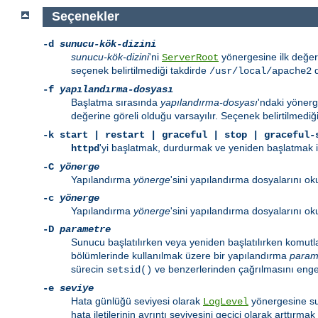
Seçenekler
-d
sunucu-kök-dizini
sunucu-kök-dizini
'ni
yönergesine ilk değer
ServerRoot
seçenek belirtilmediği takdirde
d
/usr/local/apache2
-f
yapılandırma-dosyası
Başlatma sırasında
yapılandırma-dosyası
'ndaki yönerg
değerine göreli olduğu varsayılır. Seçenek belirtilmediğ
-k
start | restart | graceful | stop | graceful-
'yi başlatmak, durdurmak ve yeniden başlatmak içi
httpd
-C
yönerge
Yapılandırma
yönerge
'sini yapılandırma dosyalarını 
-c
yönerge
Yapılandırma
yönerge
'sini yapılandırma dosyalarını o
-D
parametre
Sunucu başlatılırken veya yeniden başlatılırken komutl
bölümlerinde kullanılmak üzere bir yapılandırma
param
sürecin
ve benzerlerinden çağrılmasını engell
setsid()
-e
seviye
Hata günlüğü seviyesi olarak
yönergesine su
LogLevel
hata iletilerinin ayrıntı seviyesini geçici olarak arttırmak i