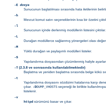
-E
dosya
Sunucunun başlatılması sırasında hata iletilerinin belirt
-h
Mevcut komut satırı seçeneklerinin kısa bir özetini çıktıl
-l
Sunucunun içinde derlenmiş modüllerin listesini çıktılar.
-L
Durağan modüllerce sağlanmış yönergeleri olası değerler
-M
Yüklü durağan ve paylaşımlı modülleri listeler.
-S
Yapılandırma dosyasından çözümlenmiş haliyle ayarları 
(2.3.8 ve sonrasında kullanılabilmektedir)
-T
Başlatma ve yeniden başlatma sırasında belge kökü sı
-t
Yapılandırma dosyasını sözdizimi hatalarına karşı denetl
çıkar.
seçeneği ile birlikte kullanılmışs
-D
DUMP_VHOSTS
listelenir.
-v
sürümünü basar ve çıkar.
httpd