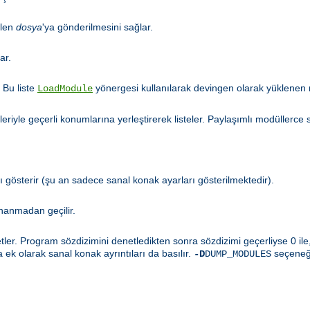
ilen
dosya
'ya gönderilmesini sağlar.
ar.
 Bu liste
yönergesi kullanılarak devingen olarak yüklenen 
LoadModule
iyle geçerli konumlarına yerleştirerek listeler. Paylaşımlı modüllerce 
gösterir (şu an sadece sanal konak ayarları gösterilmektedir).
nanmadan geçilir.
er. Program sözdizimini denetledikten sonra sözdizimi geçerliyse 0 ile, 
a ek olarak sanal konak ayrıntıları da basılır.
seçeneği
-D
DUMP_MODULES