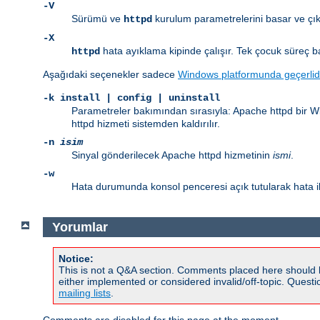
-V
Sürümü ve
kurulum parametrelerini basar ve çık
httpd
-X
hata ayıklama kipinde çalışır. Tek çocuk süreç b
httpd
Aşağıdaki seçenekler sadece
Windows platformunda geçerlid
-k
install | config | uninstall
Parametreler bakımından sırasıyla: Apache httpd bir Win
httpd hizmeti sistemden kaldırılır.
-n
isim
Sinyal gönderilecek Apache httpd hizmetinin
ismi
.
-w
Hata durumunda konsol penceresi açık tutularak hata il
Yorumlar
Notice:
This is not a Q&A section. Comments placed here should 
either implemented or considered invalid/off-topic. Ques
mailing lists
.