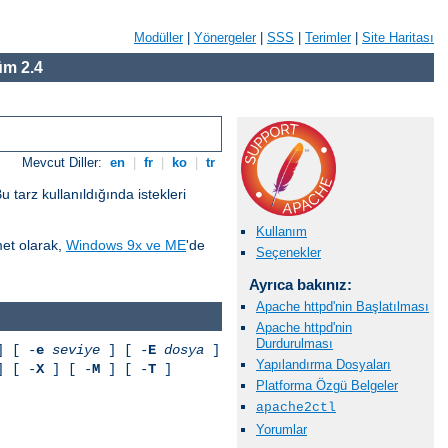
Modüller
|
Yönergeler
|
SSS
|
Terimler
|
Site Haritası
m 2.4
Mevcut Diller:
en
|
fr
|
ko
|
tr
tarz kullanıldığında istekleri
Kullanım
met olarak,
Windows 9x ve ME
'de
Seçenekler
Ayrıca bakınız:
Apache httpd'nin Başlatılması
Apache httpd'nin
Durdurulması
 [ -
e
seviye
] [ -
E
dosya
]
Yapılandırma Dosyaları
 [ -
X
] [ -
M
] [ -
T
]
Platforma Özgü Belgeler
apache2ctl
Yorumlar