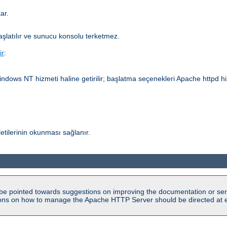
ar.
aşlatılır ve sunucu konsolu terketmez.
ir
:
dows NT hizmeti haline getirilir; başlatma seçenekleri Apache httpd hizm
etilerinin okunması sağlanır.
be pointed towards suggestions on improving the documentation or ser
tions on how to manage the Apache HTTP Server should be directed at e