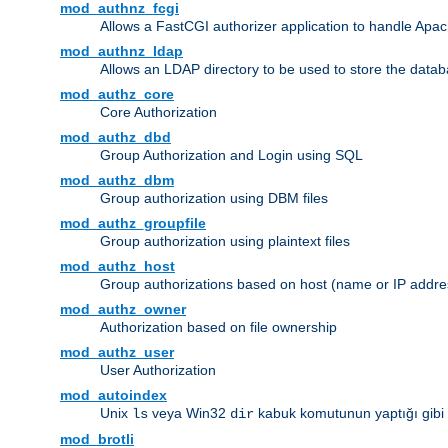
mod_authnz_fcgi
Allows a FastCGI authorizer application to handle Apac
mod_authnz_ldap
Allows an LDAP directory to be used to store the datab
mod_authz_core
Core Authorization
mod_authz_dbd
Group Authorization and Login using SQL
mod_authz_dbm
Group authorization using DBM files
mod_authz_groupfile
Group authorization using plaintext files
mod_authz_host
Group authorizations based on host (name or IP addre
mod_authz_owner
Authorization based on file ownership
mod_authz_user
User Authorization
mod_autoindex
Unix
veya Win32
kabuk komutunun yaptığı gibi diz
ls
dir
mod_brotli