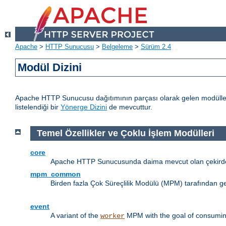
Apache
>
HTTP Sunucusu
>
Belgeleme
>
Sürüm 2.4
Modül Dizini
Apache HTTP Sunucusu dağıtımının parçası olarak gelen modülleri
listelendiği bir
Yönerge Dizini
de mevcuttur.
Temel Özellikler ve Çoklu İşlem Modülleri
core
Apache HTTP Sunucusunda daima mevcut olan çekirdek
mpm_common
Birden fazla Çok Süreçlilik Modülü (MPM) tarafından g
event
A variant of the
MPM with the goal of consuming
worker