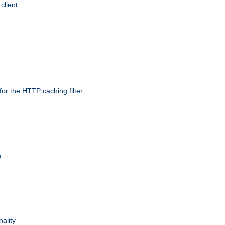
client
r the HTTP caching filter.
n
nality