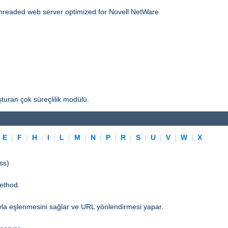
threaded web server optimized for Novell NetWare
turan çok süreçlilik modülü.
|
E
|
F
|
H
|
I
|
L
|
M
|
N
|
P
|
R
|
S
|
U
|
V
|
W
|
X
ss)
ethod.
yla eşlenmesini sağlar ve URL yönlendirmesi yapar.