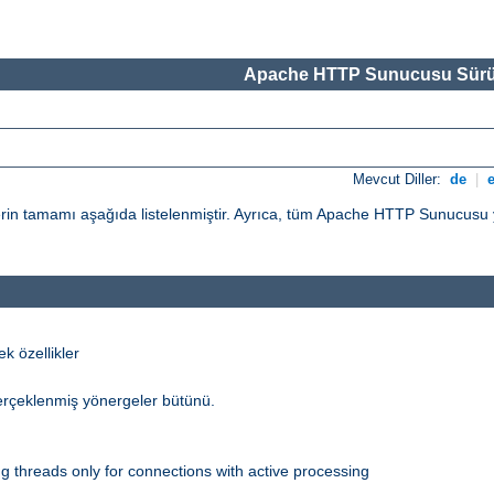
Apache HTTP Sunucusu Sürü
Mevcut Diller:
de
|
n tamamı aşağıda listelenmiştir. Ayrıca, tüm Apache HTTP Sunucusu yö
 özellikler
erçeklenmiş yönergeler bütünü.
 threads only for connections with active processing