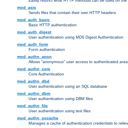
Easily restrict what HTTP methods can be used on the
mod_asis
Sends files that contain their own HTTP headers
mod_auth_basic
Basic HTTP authentication
mod_auth_digest
User authentication using MD5 Digest Authentication
mod_auth_form
Form authentication
mod_authn_anon
Allows "anonymous" user access to authenticated area
mod_authn_core
Core Authentication
mod_authn_dbd
User authentication using an SQL database
mod_authn_dbm
User authentication using DBM files
mod_authn_file
User authentication using text files
mod_authn_socache
Manages a cache of authentication credentials to reli