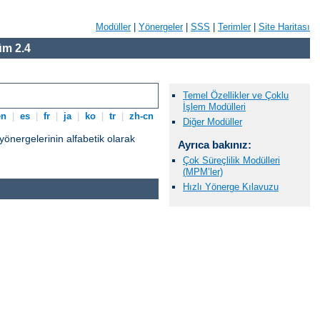
Modüller
|
Yönergeler
|
SSS
|
Terimler
|
Site Haritası
m 2.4
Temel Özellikler ve Çoklu
İşlem Modülleri
en
|
es
|
fr
|
ja
|
ko
|
tr
|
zh-cn
Diğer Modüller
nergelerinin alfabetik olarak
Ayrıca bakınız:
Çok Süreçlilik Modülleri
(MPM’ler)
Hızlı Yönerge Kılavuzu