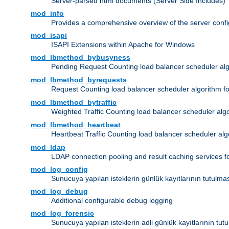
Server-parsed html documents (Server Side Includes)
mod_info
Provides a comprehensive overview of the server confi
mod_isapi
ISAPI Extensions within Apache for Windows
mod_lbmethod_bybusyness
Pending Request Counting load balancer scheduler alg
mod_lbmethod_byrequests
Request Counting load balancer scheduler algorithm f
mod_lbmethod_bytraffic
Weighted Traffic Counting load balancer scheduler alg
mod_lbmethod_heartbeat
Heartbeat Traffic Counting load balancer scheduler alg
mod_ldap
LDAP connection pooling and result caching services 
mod_log_config
Sunucuya yapılan isteklerin günlük kayıtlarının tutulma
mod_log_debug
Additional configurable debug logging
mod_log_forensic
Sunucuya yapılan isteklerin adli günlük kayıtlarının tut